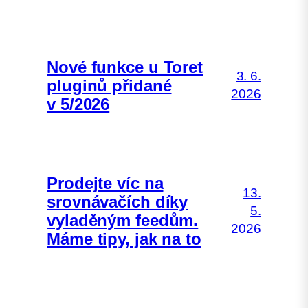
Nové funkce u Toret
3. 6.
pluginů přidané
2026
v 5/2026
Prodejte víc na
13.
srovnávačích díky
5.
vyladěným feedům.
2026
Máme tipy, jak na to