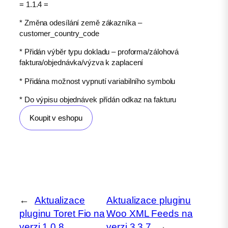
= 1.1.4 =
* Změna odesílání země zákazníka –
customer_country_code
* Přidán výběr typu dokladu – proforma/zálohová
faktura/objednávka/výzva k zaplacení
* Přidána možnost vypnutí variabilního symbolu
* Do výpisu objednávek přídán odkaz na fakturu
Koupit v eshopu
←
Aktualizace
Aktualizace pluginu
pluginu Toret Fio na
Woo XML Feeds na
verzi 1.0.8
verzi 3.3.7
→