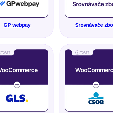
GP webpay
Srovnávače zbo