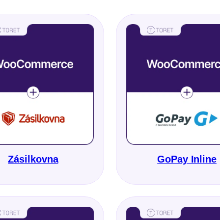
Zásilkovna
GoPay Inline