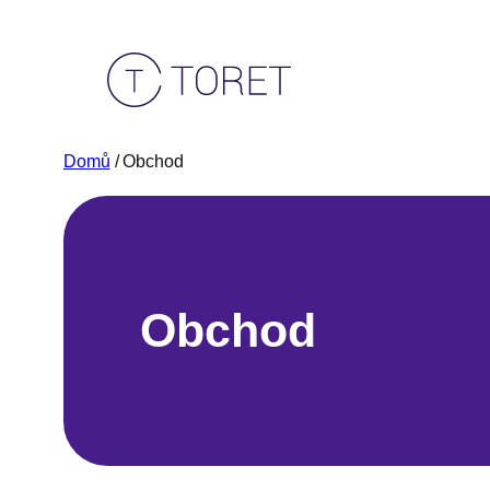
Přeskočit
na
obsah
Domů
/ Obchod
Obchod