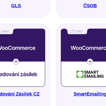
GLS
ČSOB
dování Zásilek CZ
SmartEmailin