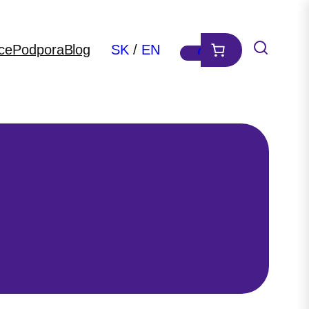
ce
Podpora
Blog
SK
/
EN