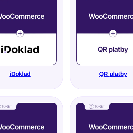
iDoklad
QR platby