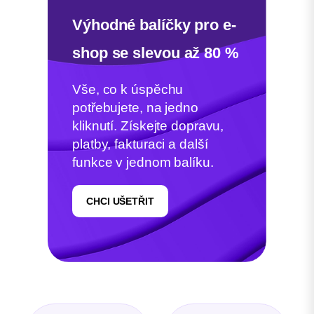
Výhodné balíčky pro e-
shop se slevou až 80 %
Vše, co k úspěchu
potřebujete, na jedno
kliknutí. Získejte dopravu,
platby, fakturaci a další
funkce v jednom balíku.
CHCI UŠETŘIT