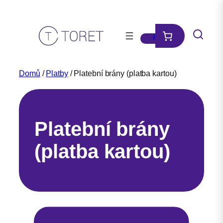
Přeskočit
na
obsah
Domů
/
Platby
/ Platební brány (platba kartou)
Platební brány
(platba kartou)