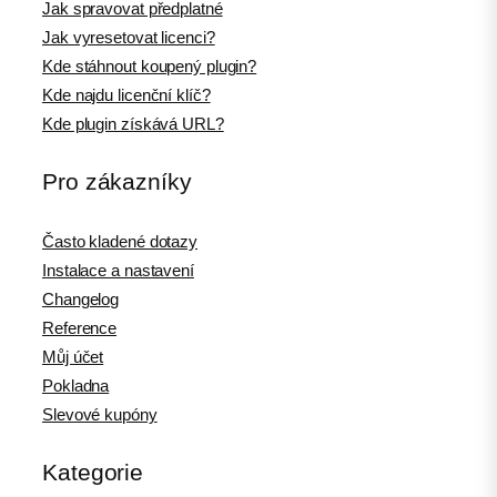
Jak spravovat předplatné
Jak vyresetovat licenci?
Kde stáhnout koupený plugin?
Kde najdu licenční klíč?
Kde plugin získává URL?
Pro zákazníky
Často kladené dotazy
Instalace a nastavení
Changelog
Reference
Můj účet
Pokladna
Slevové kupóny
Kategorie