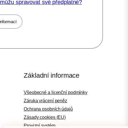
 můžu spravovat své předplatné?
informací
Základní informace
Všeobecné a licenční podmínky
Záruka vrácení peněz
Ochrana osobních údajů
Zásady cookies (EU)
Provizní systém