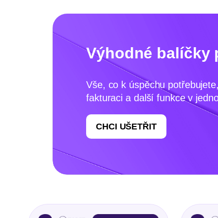
Výhodné balíčky 
Vše, co k úspěchu potřebujete, 
fakturaci a další funkce v jedn
CHCI UŠETŘIT