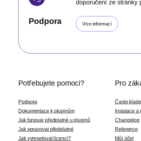
doporučení ze stránky 
Podpora
Více informací
Potřebujete pomoci?
Pro zák
Podpora
Často klad
Dokumentace k pluginům
Instalace a
Jak funguje předplatné u pluginů
Changelog
Jak spravovat předplatné
Reference
Jak vyresetovat licenci?
Můj účet