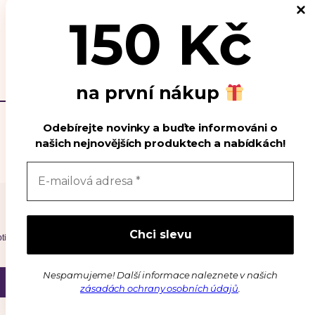
Podporujeme
150 Kč
Kontakt
na první nákup
Odebírejte novinky a buďte informováni o
našich nejnovějších produktech a nabídkách!
Spravovat souhlas s cookies
timalizaci našich webových stránek a našich služeb.
Nespamujeme! Další informace naleznete v našich
Zavřít
Předvolby
zásadách ochrany osobních údajů
.