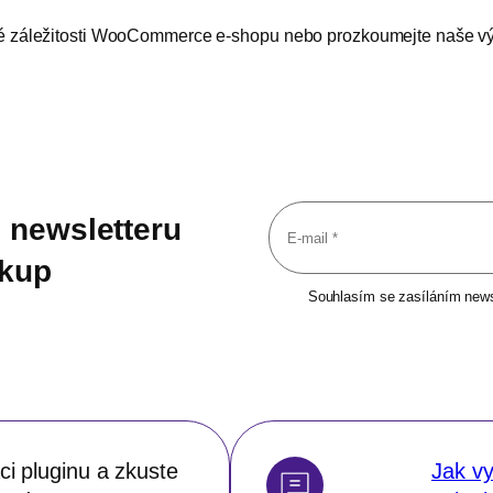
ické záležitosti WooCommerce e-shopu nebo prozkoumejte naše v
 newsletteru
ákup
Souhlasím se zasíláním newsl
i pluginu a zkuste
Jak vy