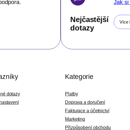
podpora.
Jak si
Nejčastější
Více 
dotazy
azníky
Kategorie
ené dotazy
Platby
 nastavení
Doprava a doručení
Fakturace a účetnictví
Marketing
Přizpůsobení obchodu