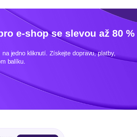
pro e-shop se slevou až 80 %
na jedno kliknutí. Získejte dopravu, platby,
om balíku.