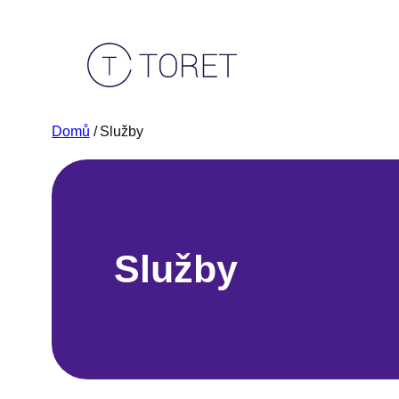
Přeskočit
na
obsah
Domů
/ Služby
Služby