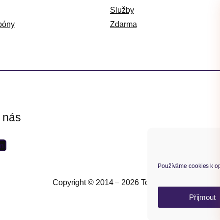
Služby
póny
Zdarma
e nás
Používáme cookies k op
Copyright © 2014 – 2026 Toret.cz
Přijmout