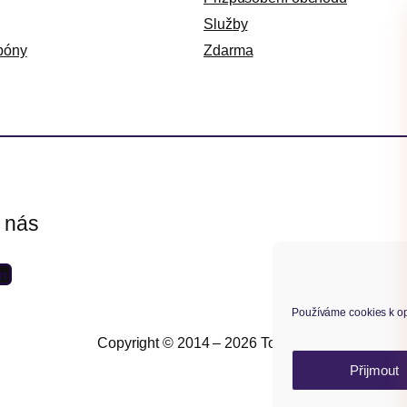
Služby
póny
Zdarma
e nás
Používáme cookies k op
Copyright © 2014 – 2026 Toret.cz
Přijmout