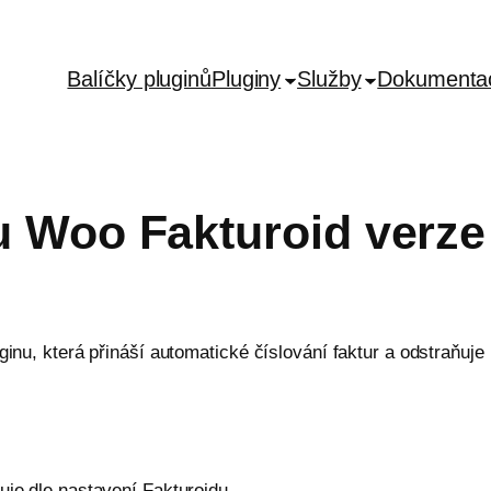
Balíčky pluginů
Pluginy
Služby
Dokumenta
u Woo Fakturoid verze 
ginu, která přináší automatické číslování faktur a odstraňuje
uje dle nastavení Fakturoidu