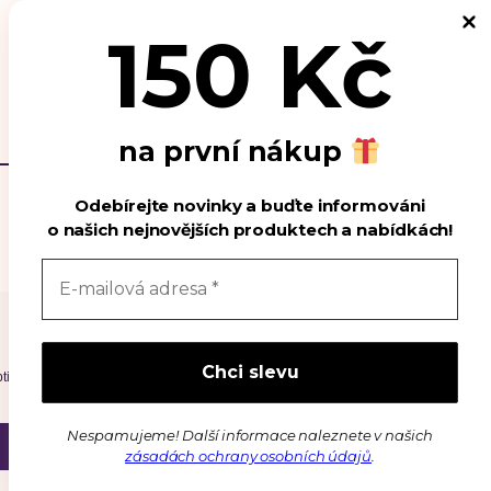
Podporujeme
150 Kč
Kontakt
na první nákup
Odebírejte novinky a buďte informováni
o našich nejnovějších produktech a nabídkách!
Spravovat souhlas s cookies
timalizaci našich webových stránek a našich služeb.
Nespamujeme! Další informace naleznete v našich
Zavřít
Předvolby
zásadách ochrany osobních údajů
.