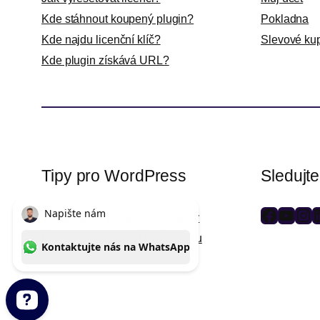
Kde stáhnout koupený plugin?
Pokladna
Kde najdu licenční klíč?
Slevové ku
Kde plugin získává URL?
Tipy pro WordPress
Sledujt
WPlama.cz: WordPress návody
F
Y
I
L
Divi.cz: návody pro Divi šablonu
a
o
n
i
c
u
s
n
e
T
t
k
b
u
a
e