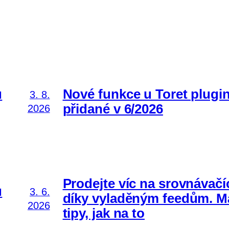
ů
Nové funkce u Toret plugi
3. 8.
přidané v 6/2026
2026
Prodejte víc na srovnávačí
ů
3. 6.
díky vyladěným feedům. 
2026
tipy, jak na to