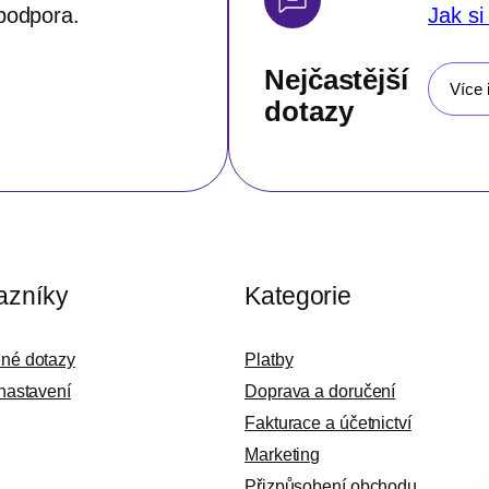
podpora.
Jak si
Nejčastější
Více 
dotazy
azníky
Kategorie
ené dotazy
Platby
 nastavení
Doprava a doručení
Fakturace a účetnictví
Marketing
Přizpůsobení obchodu