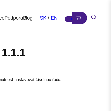
ce
Podpora
Blog
SK
/
EN
1.1.1
 nutnost nastavovat číselnou řadu.