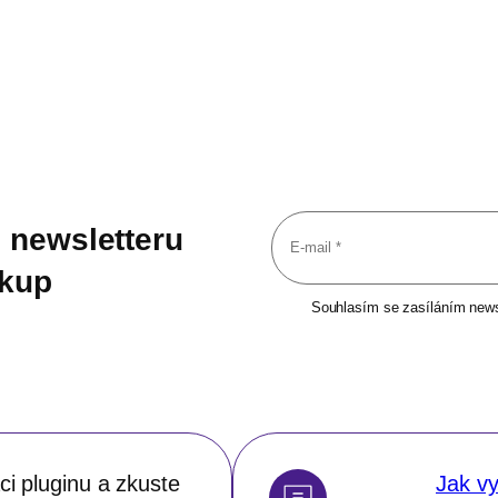
 newsletteru
ákup
Souhlasím se zasíláním newsl
i pluginu a zkuste
Jak vy