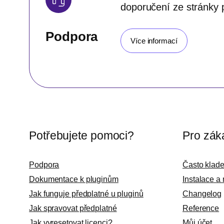
doporučení ze stránky 
Podpora
Více informací
Potřebujete pomoci?
Pro zák
Podpora
Často klad
Dokumentace k pluginům
Instalace a
Jak funguje předplatné u pluginů
Changelog
Jak spravovat předplatné
Reference
Jak vyresetovat licenci?
Můj účet