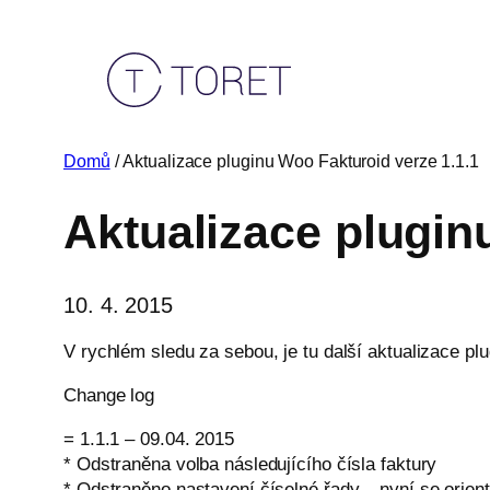
Přeskočit
na
obsah
Domů
/ Aktualizace pluginu Woo Fakturoid verze 1.1.1
Aktualizace plugin
10. 4. 2015
V rychlém sledu za sebou, je tu další aktualizace plu
Change log
= 1.1.1 – 09.04. 2015
* Odstraněna volba následujícího čísla faktury
* Odstraněno nastavení číselné řady – nyní se orient