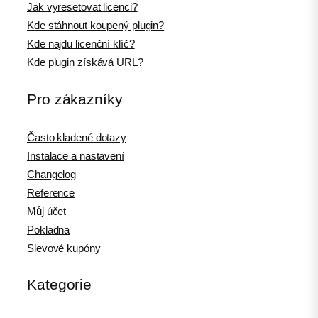
Jak vyresetovat licenci?
Kde stáhnout koupený plugin?
Kde najdu licenční klíč?
Kde plugin získává URL?
Pro zákazníky
Často kladené dotazy
Instalace a nastavení
Changelog
Reference
Můj účet
Pokladna
Slevové kupóny
Kategorie