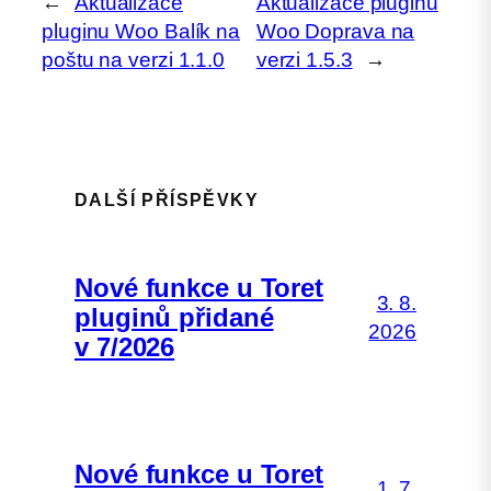
←
Aktualizace
Aktualizace pluginu
pluginu Woo Balík na
Woo Doprava na
poštu na verzi 1.1.0
verzi 1.5.3
→
DALŠÍ PŘÍSPĚVKY
Nové funkce u Toret
3. 8.
pluginů přidané
2026
v 7/2026
Nové funkce u Toret
1. 7.