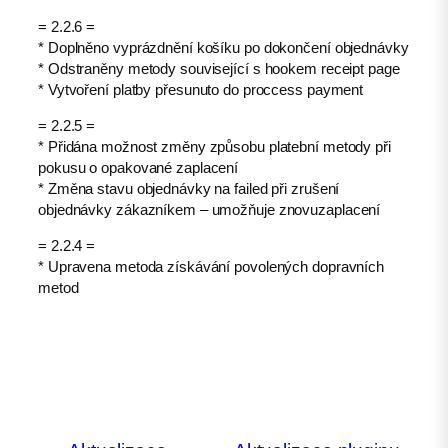
= 2.2.6 =
* Doplněno vyprázdnění košíku po dokončení objednávky
* Odstraněny metody související s hookem receipt page
* Vytvoření platby přesunuto do proccess payment
= 2.2.5 =
* Přidána možnost změny způsobu platební metody při
pokusu o opakované zaplacení
* Změna stavu objednávky na failed při zrušení
objednávky zákazníkem – umožňuje znovuzaplacení
= 2.2.4 =
* Upravena metoda získávání povolených dopravních
metod