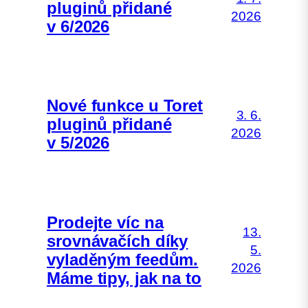
pluginů přidané
2026
v 6/2026
Nové funkce u Toret
3. 6.
pluginů přidané
2026
v 5/2026
Prodejte víc na
13.
srovnávačích díky
5.
vyladěným feedům.
2026
Máme tipy, jak na to