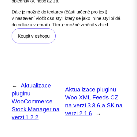
objednávky, nebo až za.
Dále je možné do textarey (části určené pro text)
v nastavení vložit css styl, který se jako inline styl přidá
do odkazu v emailu. Tím je možné změnit vzhled.
Koupit v eshopu
←
Aktualizace
Aktualizace pluginu
pluginu
Woo XML Feeds CZ
WooCommerce
na verzi 3.3.6 a SK na
Stock Manager na
verzi 2.1.6
→
verzi 1.2.2