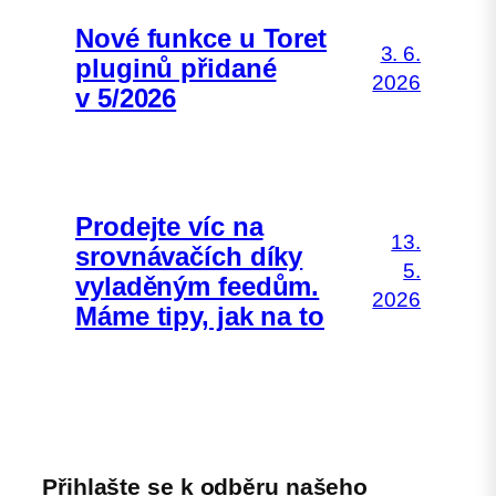
Nové funkce u Toret
3. 6.
pluginů přidané
2026
v 5/2026
Prodejte víc na
13.
srovnávačích díky
5.
vyladěným feedům.
2026
Máme tipy, jak na to
Přihlašte se k odběru našeho