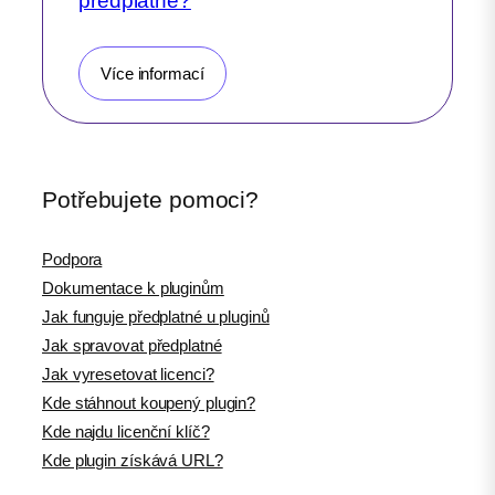
předplatné?
Více informací
Potřebujete pomoci?
Podpora
Dokumentace k pluginům
Jak funguje předplatné u pluginů
Jak spravovat předplatné
Jak vyresetovat licenci?
Kde stáhnout koupený plugin?
Kde najdu licenční klíč?
Kde plugin získává URL?