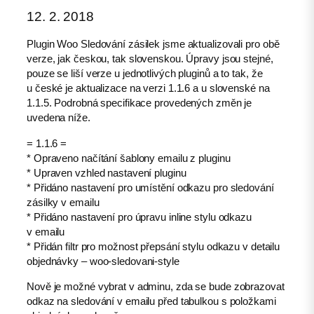
12. 2. 2018
Plugin Woo Sledování zásilek jsme aktualizovali pro obě
verze, jak českou, tak slovenskou. Úpravy jsou stejné,
pouze se liší verze u jednotlivých pluginů a to tak, že
u české je aktualizace na verzi 1.1.6 a u slovenské na
1.1.5. Podrobná specifikace provedených změn je
uvedena níže.
= 1.1.6 =
* Opraveno načítání šablony emailu z pluginu
* Upraven vzhled nastavení pluginu
* Přidáno nastavení pro umístění odkazu pro sledování
zásilky v emailu
* Přidáno nastavení pro úpravu inline stylu odkazu
v emailu
* Přidán filtr pro možnost přepsání stylu odkazu v detailu
objednávky – woo-sledovani-style
Nově je možné vybrat v adminu, zda se bude zobrazovat
odkaz na sledování v emailu před tabulkou s položkami