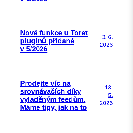
Nové funkce u Toret
3. 6.
pluginů přidané
2026
v 5/2026
Prodejte víc na
13.
srovnávačích díky
5.
vyladěným feedům.
2026
Máme tipy, jak na to