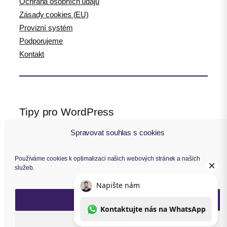
Ochrana osobních údajů
Zásady cookies (EU)
Provizní systém
Podporujeme
Kontakt
Tipy pro WordPress
Spravovat souhlas s cookies
WPlama.cz: WordPress návody
Divi.cz: návody pro Divi šablonu
Používáme cookies k optimalizaci našich webových stránek a našich
služeb.
Sledujte nás
Přijmout
F
Y
I
L
a
o
n
i
Zavřít