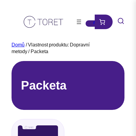
Přeskočit
na
obsah
Domů
/ Vlastnost produktu: Dopravní
metody / Packeta
Packeta