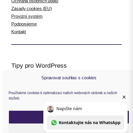
Ochrana osobních údajů
Zásady cookies (EU)
Provizní systém
Podporujeme
Kontakt
Tipy pro WordPress
Spravovat souhlas s cookies
WPlama.cz: WordPress návody
Divi.cz: návody pro Divi šablonu
Používáme cookies k optimalizaci našich webových stránek a našich
služeb.
Sledujte nás
Přijmout
F
Y
I
L
a
o
n
i
Zavřít