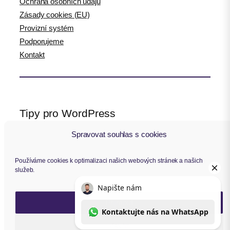
Ochrana osobních údajů
Zásady cookies (EU)
Provizní systém
Podporujeme
Kontakt
Tipy pro WordPress
Spravovat souhlas s cookies
WPlama.cz: WordPress návody
Divi.cz: návody pro Divi šablonu
Používáme cookies k optimalizaci našich webových stránek a našich
služeb.
Sledujte nás
Přijmout
F
Y
I
L
a
o
n
i
Zavřít