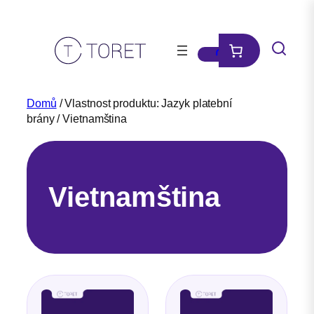
Přeskočit
na
obsah
Domů
/ Vlastnost produktu: Jazyk platební
brány / Vietnamština
Vietnamština