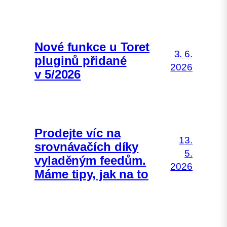
Nové funkce u Toret
3. 6.
pluginů přidané
2026
v 5/2026
Prodejte víc na
13.
srovnávačích díky
5.
vyladěným feedům.
2026
Máme tipy, jak na to