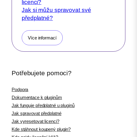
licenci?
Jak si můžu spravovat své
předplatné?
Více informací
Potřebujete pomoci?
Podpora
Dokumentace k pluginům
Jak funguje předplatné u pluginů
Jak spravovat předplatné
Jak vyresetovat licenci?
Kde stáhnout koupený plugin?