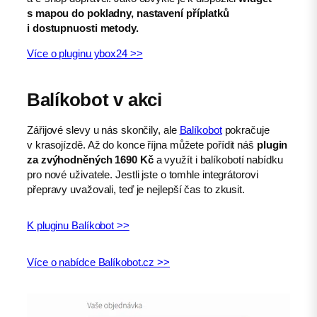
s mapou do pokladny, nastavení příplatků
i dostupnuosti metody.
Více o pluginu ybox24 >>
Balíkobot v akci
Zářijové slevy u nás skončily, ale
Balíkobot
pokračuje
v krasojízdě. Až do konce října můžete pořídit náš
plugin
za zvýhodněných 1690 Kč
a využít i balíkobotí nabídku
pro nové uživatele. Jestli jste o tomhle integrátorovi
přepravy uvažovali, teď je nejlepší čas to zkusit.
K pluginu Balíkobot >>
Více o nabídce Balíkobot.cz >>