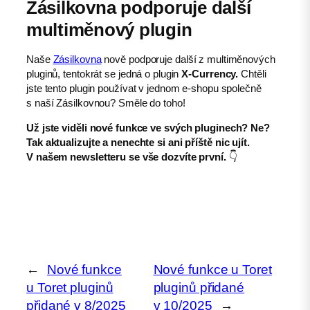
Zásilkovna podporuje další
multiměnový plugin
Naše
Zásilkovna
nově podporuje další z multiměnových
pluginů, tentokrát se jedná o plugin
X-Currency.
Chtěli
jste tento plugin používat v jednom e-shopu společně
s naší Zásilkovnou? Směle do toho!
Už jste viděli nové funkce ve svých pluginech? Ne?
Tak aktualizujte a nenechte si ani příště nic ujít.
V našem newsletteru se vše dozvíte první.
👇
←
Nové funkce
Nové funkce u Toret
u Toret pluginů
pluginů přidané
přidané v 8/2025
v 10/2025
→