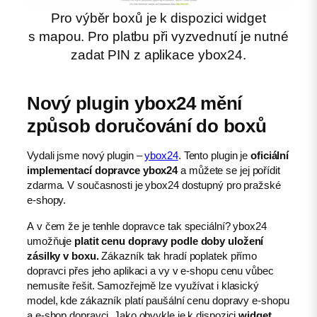
Pro výběr boxů je k dispozici widget
s mapou. Pro platbu při vyzvednutí je nutné
zadat PIN z aplikace ybox24.
Nový plugin ybox24 mění
způsob doručování do boxů
Vydali jsme nový plugin –
ybox24
. Tento plugin je
oficiální
implementací dopravce ybox24
a můžete se jej pořídit
zdarma. V současnosti je ybox24 dostupný pro pražské
e-shopy.
A v čem že je tenhle dopravce tak speciální? ybox24
umožňuje
platit cenu dopravy podle doby uložení
zásilky v boxu.
Zákazník tak hradí poplatek přímo
dopravci přes jeho aplikaci a vy v e-shopu cenu vůbec
nemusíte řešit. Samozřejmě lze využívat i klasický
model, kde zákazník platí paušální cenu dopravy e-shopu
a e-shop dopravci. Jako obvykle je k dispozici
widget