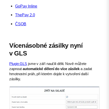
GoPay Inline
ThePay 2.0
ČSOB
Vícenásobné zásilky nyní
v GLS
Plugin GLS
jsme v září naučili dělit. Nově můžete
zapnout
automatické dělení do více zásilek
a zadat
hmotnostní práh, při kterém dojde k vytvoření další
zásilky.