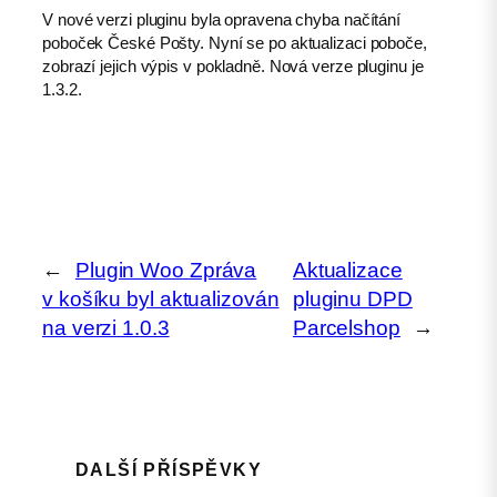
V nové verzi pluginu byla opravena chyba načítání
poboček České Pošty. Nyní se po aktualizaci poboče,
zobrazí jejich výpis v pokladně. Nová verze pluginu je
1.3.2.
←
Plugin Woo Zpráva
Aktualizace
v košíku byl aktualizován
pluginu DPD
na verzi 1.0.3
Parcelshop
→
DALŠÍ PŘÍSPĚVKY