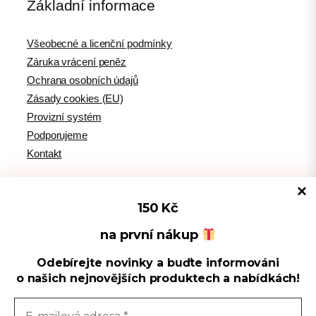
Základní informace
Všeobecné a licenční podmínky
Záruka vrácení peněz
Ochrana osobních údajů
Zásady cookies (EU)
Provizní systém
Podporujeme
Kontakt
150 Kč
Tipy pro WordPress
na první nákup
Odebírejte novinky a buďte informováni
Spravovat souhlas s cookies
WPlama.cz: WordPress návody
o našich nejnovějších produktech a nabídkách!
Divi.cz: návody pro Divi šablonu
Používáme cookies k optimalizaci našich webových stránek a našich
služeb.