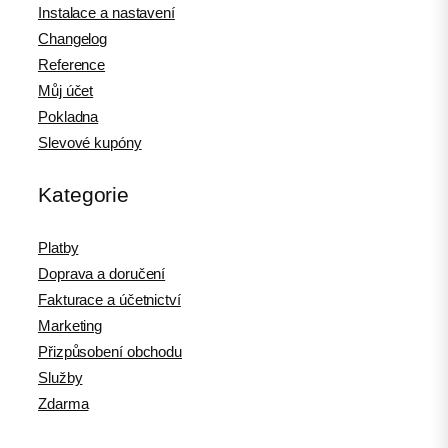
Instalace a nastavení
Changelog
Reference
Můj účet
Pokladna
Slevové kupóny
Kategorie
Platby
Doprava a doručení
Fakturace a účetnictví
Marketing
Přizpůsobení obchodu
Služby
Zdarma