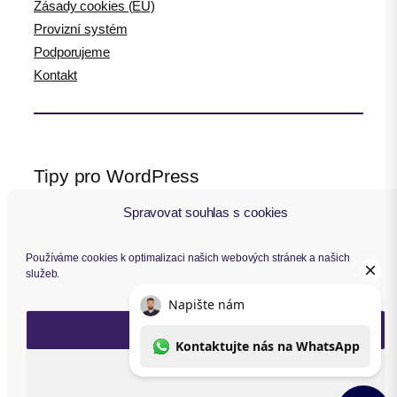
Zásady cookies (EU)
Provizní systém
Podporujeme
Kontakt
Tipy pro WordPress
Spravovat souhlas s cookies
WPlama.cz: WordPress návody
Divi.cz: návody pro Divi šablonu
Používáme cookies k optimalizaci našich webových stránek a našich
služeb.
Sledujte nás
Přijmout
F
Y
I
L
a
o
n
i
Zavřít
c
u
s
n
Copyright © 2014 – 2026 Toret.cz