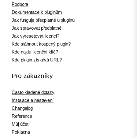
Podpora
Dokumentace k pluginům
Jak funguje předplatné u pluginů
Jak spravovat předplatné
Jak vyresetovat licenci?
Kde stáhnout koupený plugin?
Kde najdu licenční klíč?
Kde plugin získává URL?
Pro zákazníky
Často kladené dotazy
Instalace a nastavení
Changelog
Reference
Můj účet
Pokladna