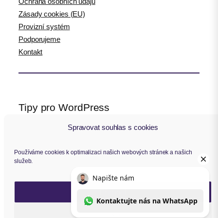
Ochrana osobních údajů
Zásady cookies (EU)
Provizní systém
Podporujeme
Kontakt
Tipy pro WordPress
Spravovat souhlas s cookies
WPlama.cz: WordPress návody
Divi.cz: návody pro Divi šablonu
Používáme cookies k optimalizaci našich webových stránek a našich
služeb.
Sledujte nás
Přijmout
F
Y
I
L
a
o
n
i
Zavřít