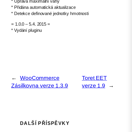
* Úprava maximální váhy
* Přidána automatická aktualizace
* Detekce definované jednotky hmotnosti
= 1.0.0 – 5.4. 2015 =
* Vydání pluginu
←
WooCommerce
Toret EET
Zásilkovna verze 1.3.9
verze 1.9
→
DALŠÍ PŘÍSPĚVKY