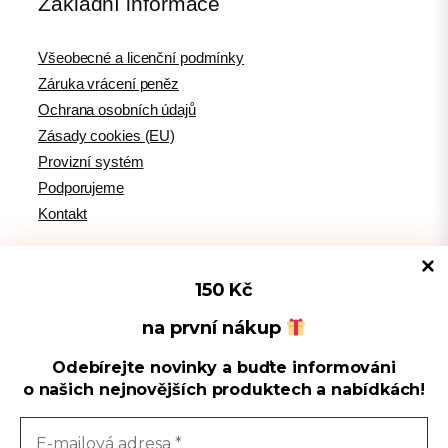
Základní informace
Všeobecné a licenční podmínky
Záruka vrácení peněz
Ochrana osobních údajů
Zásady cookies (EU)
Provizní systém
Podporujeme
Kontakt
150 Kč
Tipy pro WordPress
na první nákup
Odebírejte novinky a buďte informováni
Spravovat souhlas s cookies
WPlama.cz: WordPress návody
o našich nejnovějších produktech a nabídkách!
Divi.cz: návody pro Divi šablonu
Používáme cookies k optimalizaci našich webových stránek a našich
služeb.