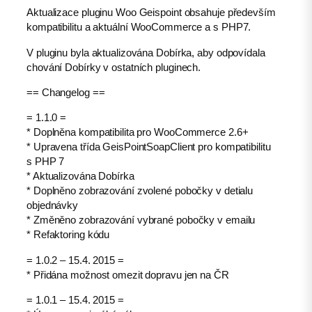
Aktualizace pluginu Woo Geispoint obsahuje především
kompatibilitu a aktuální WooCommerce a s PHP7.
V pluginu byla aktualizována Dobírka, aby odpovídala
chování Dobírky v ostatních pluginech.
== Changelog ==
= 1.1.0 =
* Doplněna kompatibilita pro WooCommerce 2.6+
* Upravena třída GeisPointSoapClient pro kompatibilitu
s PHP 7
* Aktualizována Dobírka
* Doplněno zobrazování zvolené pobočky v detialu
objednávky
* Změněno zobrazování vybrané pobočky v emailu
* Refaktoring kódu
= 1.0.2 – 15.4. 2015 =
* Přidána možnost omezit dopravu jen na ČR
= 1.0.1 – 15.4. 2015 =