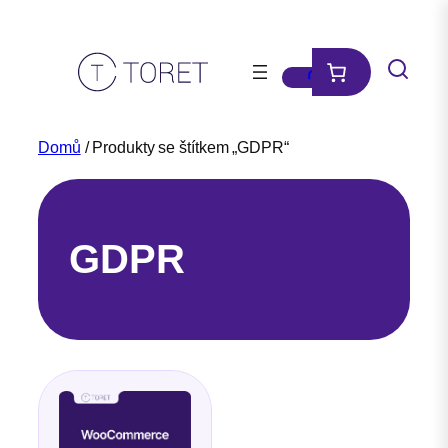
Přeskočit
na
obsah
Domů
/ Produkty se štítkem „GDPR“
GDPR