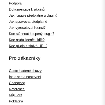
Podpora
Dokumentace k pluginům
Jak funguje předplatné u pluginů
Jak spravovat předplatné
Jak vyresetovat licenci?
Kde stáhnout koupený plugin?
Kde najdu licenční klíč?
Kde plugin získává URL?
Pro zákazníky
Často kladené dotazy
Instalace a nastavení
Changelog
Reference
Můj účet
Pokladna