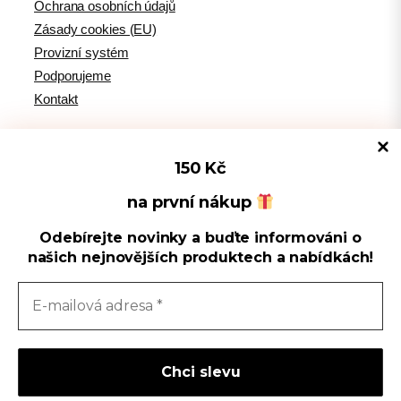
Ochrana osobních údajů
Zásady cookies (EU)
Provizní systém
Podporujeme
Kontakt
150 Kč
Tipy pro WordPress
na první nákup
Odebírejte novinky a buďte informováni o
Spravovat souhlas s cookies
WPlama.cz: WordPress návody
našich nejnovějších produktech a nabídkách!
Divi.cz: návody pro Divi šablonu
Používáme cookies k optimalizaci našich webových stránek a našich
služeb.
Sledujte nás
Přijmout
F
Y
I
L
a
o
n
i
Zavřít