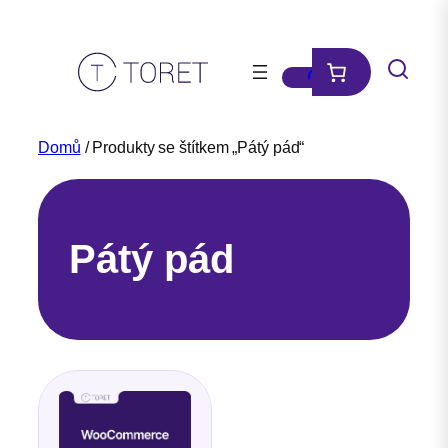
Přeskočit
na
obsah
Domů
/ Produkty se štítkem „Pátý pád“
Pátý pád