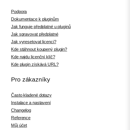
Podpora
Dokumentace k pluginům
Jak funguje předplatné u pluginů
Jak spravovat předplatné
Jak vyresetovat licenci?
Kde stáhnout koupený plugin?
Kde najdu licenční klíč?
Kde plugin získává URL?
Pro zákazníky
Často kladené dotazy
Instalace a nastavení
Changelog
Reference
Můj účet