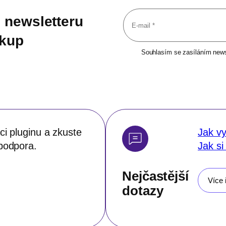
 newsletteru
ákup
Souhlasím se zasíláním newsl
i pluginu a zkuste
Jak vy
podpora.
Jak si
Nejčastější
Více 
dotazy