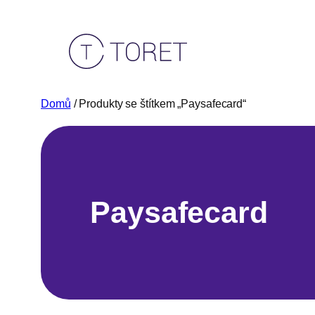
Přeskočit
na
obsah
Domů
/ Produkty se štítkem „Paysafecard“
Paysafecard