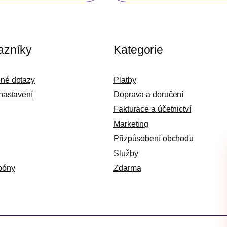
azníky
Kategorie
ené dotazy
Platby
 nastavení
Doprava a doručení
Fakturace a účetnictví
Marketing
Přizpůsobení obchodu
Služby
póny
Zdarma