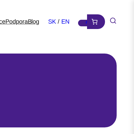
ce
Podpora
Blog
SK
/
EN