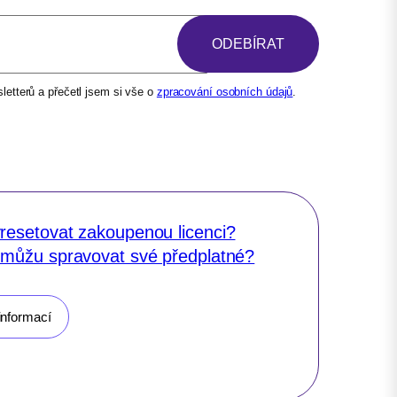
etterů a přečetl jsem si vše o
zpracování osobních údajů
.
resetovat zakoupenou licenci?
 můžu spravovat své předplatné?
informací