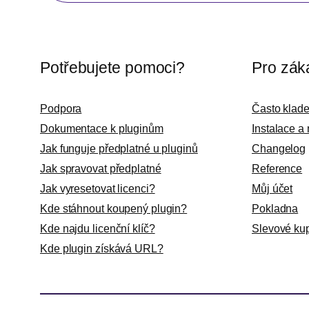
Potřebujete pomoci?
Pro zák
Podpora
Často klad
Dokumentace k pluginům
Instalace a
Jak funguje předplatné u pluginů
Changelog
Jak spravovat předplatné
Reference
Jak vyresetovat licenci?
Můj účet
Kde stáhnout koupený plugin?
Pokladna
Kde najdu licenční klíč?
Slevové ku
Kde plugin získává URL?