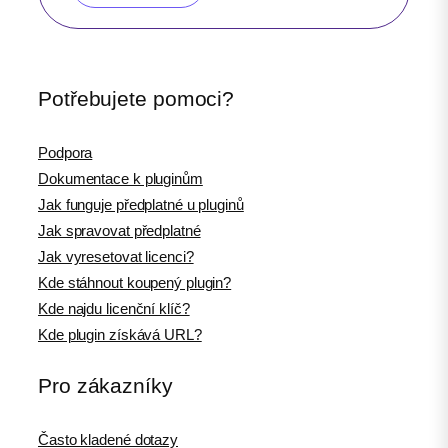
Potřebujete pomoci?
Podpora
Dokumentace k pluginům
Jak funguje předplatné u pluginů
Jak spravovat předplatné
Jak vyresetovat licenci?
Kde stáhnout koupený plugin?
Kde najdu licenční klíč?
Kde plugin získává URL?
Pro zákazníky
Často kladené dotazy