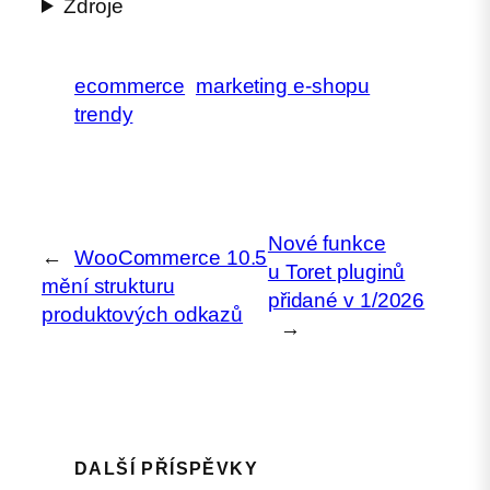
Zdroje
ecommerce
marketing e-shopu
trendy
Nové funkce
←
WooCommerce 10.5
u Toret pluginů
mění strukturu
přidané v 1/2026
produktových odkazů
→
DALŠÍ PŘÍSPĚVKY