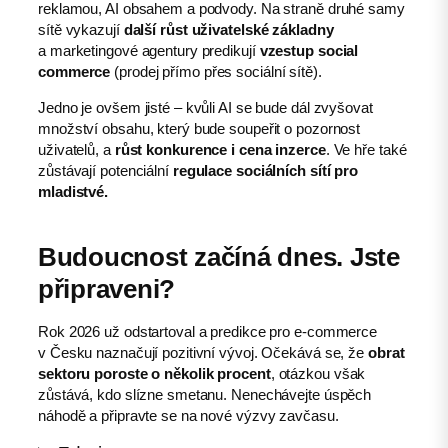
reklamou, AI obsahem a podvody. Na straně druhé samy
sítě vykazují
další růst uživatelské základny
a marketingové agentury predikují
vzestup social
commerce
(prodej přímo přes sociální sítě).
Jedno je ovšem jisté – kvůli AI se bude dál zvyšovat
množství obsahu, který bude soupeřit o pozornost
uživatelů, a
růst konkurence i cena inzerce
. Ve hře také
zůstávají potenciální
regulace sociálních sítí pro
mladistvé.
Budoucnost začíná dnes. Jste
připraveni?
Rok 2026 už odstartoval a predikce pro e-commerce
v Česku naznačují pozitivní vývoj. Očekává se, že
obrat
sektoru poroste o několik procent
, otázkou však
zůstává, kdo slízne smetanu. Nenechávejte úspěch
náhodě a připravte se na nové výzvy zavčasu.