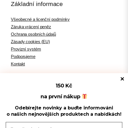
Základní informace
Všeobecné a licenční podmínky
Záruka vrácení peněz
Ochrana osobních údajů
Zásady cookies (EU)
Provizní systém
Podporujeme
Kontakt
150 Kč
Tipy pro WordPress
na první nákup
Odebírejte novinky a buďte informováni
Spravovat souhlas s cookies
WPlama.cz: WordPress návody
o našich nejnovějších produktech a nabídkách!
Divi.cz: návody pro Divi šablonu
Používáme cookies k optimalizaci našich webových stránek a našich
služeb.