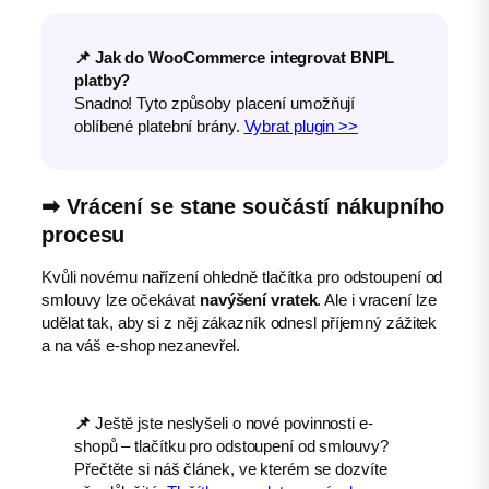
📌 Jak do WooCommerce integrovat BNPL
platby?
Snadno! Tyto způsoby placení umožňují
oblíbené platební brány.
Vybrat plugin >>
➡︎
Vrácení
se stane součástí nákupního
procesu
Kvůli novému nařízení ohledně tlačítka pro odstoupení od
smlouvy lze očekávat
navýšení vratek
. Ale i vracení lze
udělat tak, aby si z něj zákazník odnesl příjemný zážitek
a na váš e-shop nezanevřel.
📌
Ještě jste neslyšeli o nové povinnosti e-
shopů – tlačítku pro odstoupení od smlouvy?
Přečtěte si náš článek, ve kterém se dozvíte