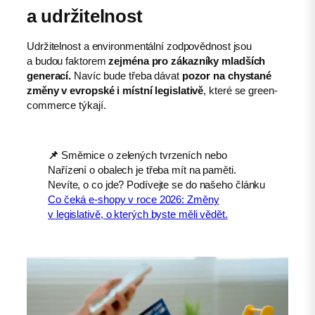
a udržitelnost
Udržitelnost a environmentální zodpovědnost jsou
a budou faktorem
zejména pro zákazníky mladších
generací.
Navíc bude třeba dávat
pozor na chystané
změny v evropské i místní legislativě
, které se green-
commerce týkají.
📌
Směrnice o zelených tvrzeních nebo
Nařízení o obalech je třeba mít na paměti.
Nevíte, o co jde? Podívejte se do našeho článku
Co čeká e-shopy v roce 2026: Změny
v legislativě, o kterých byste měli vědět.