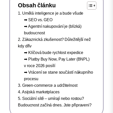
Obsah článku
1. Umělá inteligence je a bude všude
➡︎ SEO vs. GEO
➡︎ Agentní nakupování je (blízká)
budoucnost
2. Zákaznická zkušenost? Důležitější než
kdy dřív
➡︎ Klíčová bude rychlost expedice
➡︎ Platby Buy Now, Pay Later (BNPL)
v roce 2026 posílí
➡︎ Vrácení se stane součástí nákupního
procesu
3. Green-commerce a udržitelnost
4. Asijská marketplaces
5. Sociální sítě – umírají nebo rostou?
Budoucnost začíná dnes. Jste připraveni?