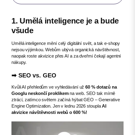
1. Umělá inteligence je a bude
všude
Umělá inteligence mění celý digitální svět, a tak e-shopy
nejsou výjimkou. Webům ubývá organická návštěvnost,
naopak roste akvizice přes AI a za dveřmi čekají agentní
nákupy.
➡︎ SEO vs. GEO
Kvůli AI přehledům ve vyhledávání už
60 % dotazů na
Googlu neskončí proklikem
na web. SEO tak mírně
ztrácí, zatímco světem začíná hýbat GEO – Generative
Engine Optimization. Jen v lednu 2026 stoupla
AI
akvizice návštěvnosti webů o 600 %!