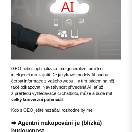
GEO neboli optimalizace pro generativní umělou
inteligenci má zajistit, že jazykové modely AI budou
čerpat informace z vašeho webu – a tím pádem na něj
také odkazovat. Návštěvnost přivedená AI, ať už
z přehledu vyhledávače či chatbotu, může a bude mít
velký konverzní potenciál.
Kdo s GEO ještě nezačal, rozhodně by měl.
➡︎ Agentní nakupování je (blízká)
budoucnost