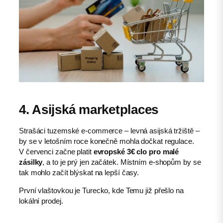
4. Asijská marketplaces
Strašáci tuzemské e-commerce – levná asijská tržiště –
by se v letošním roce konečně mohla dočkat regulace.
V červenci začne platit
evropské 3€ clo pro malé
zásilky
, a to je prý jen začátek. Místním e-shopům by se
tak mohlo začít blýskat na lepší časy.
První vlaštovkou je Turecko, kde Temu již přešlo na
lokální prodej.