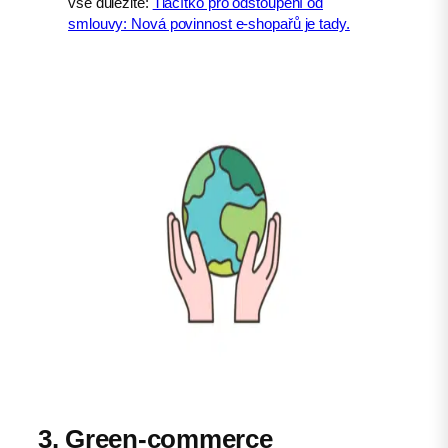
vše důležité:
Tlačítko pro odstoupení od
smlouvy: Nová povinnost e‑shopařů je tady.
3. Green-commerce