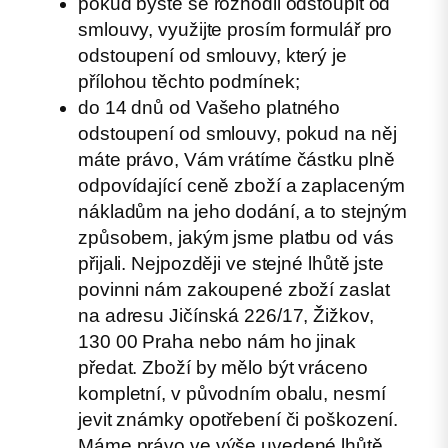
pokud byste se rozhodli odstoupit od
smlouvy, využijte prosím formulář pro
odstoupení od smlouvy, který je
přílohou těchto podmínek;
do 14 dnů od Vašeho platného
odstoupení od smlouvy, pokud na něj
máte právo, Vám vrátíme částku plně
odpovídající ceně zboží a zaplaceným
nákladům na jeho dodání, a to stejným
způsobem, jakým jsme platbu od vás
přijali. Nejpozději ve stejné lhůtě jste
povinni nám zakoupené zboží zaslat
na adresu Jičínská 226/17, Žižkov,
130 00 Praha nebo nám ho jinak
předat. Zboží by mělo být vráceno
kompletní, v původním obalu, nesmí
jevit známky opotřebení či poškození.
Máme právo ve výše uvedené lhůtě