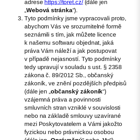
adrese
https://toret.cz/
(dále jen
„
Webová stránka
“).
Tyto podmínky jsme vypracovali proto,
abychom Vás ve srozumitelné formě
seznámili s tím, jak můžete licence
k našemu softwaru objednat, jaká
práva Vám náleží a jak postupovat
v případě nejasností. Tyto podmínky
tedy upravují v souladu s ust. § 2358
zákona č. 89/2012 Sb., občanský
zákoník, ve znění pozdějších předpisů
(dále jen „
občanský zákoník
“)
vzájemná práva a povinnosti
smluvních stran vzniklé v souvislosti
nebo na základě smlouvy uzavírané
mezi Poskytovatelem a Vámi jakožto
fyzickou nebo právnickou osobou