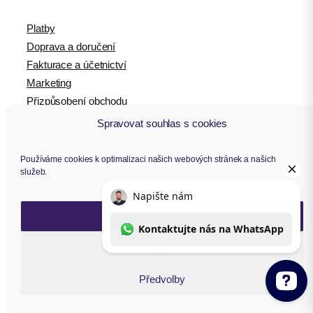
Platby
Doprava a doručení
Fakturace a účetnictví
Marketing
Přizpůsobení obchodu
Služby
Spravovat souhlas s cookies
Zdarma
Používáme cookies k optimalizaci našich webových stránek a našich
Základní informace
služeb.
Všeobecné a licenční podmínky
Přijmout
Záruka vrácení peněz
Ochrana osobních údajů
Zavřít
Zásady cookies (EU)
Předvolby
Provizní systém
Podporujeme