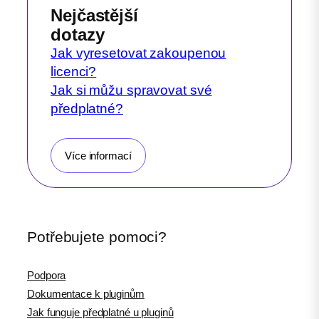
Nejčastější
dotazy
Jak vyresetovat zakoupenou
licenci?
Jak si můžu spravovat své
předplatné?
Více informací
Potřebujete pomoci?
Podpora
Dokumentace k pluginům
Jak funguje předplatné u pluginů