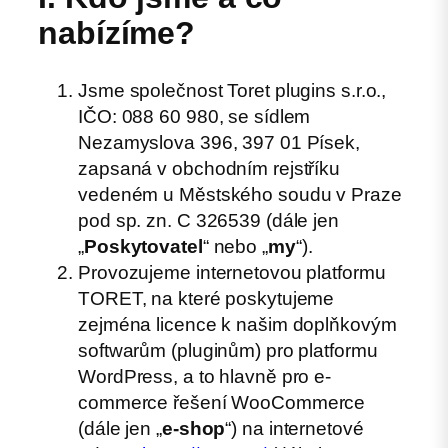
nabízíme?
Jsme společnost Toret plugins s.r.o.,
IČO: 088 60 980, se sídlem
Nezamyslova 396, 397 01 Písek,
zapsaná v obchodním rejstříku
vedeném u Městského soudu v Praze
pod sp. zn. C 326539 (dále jen
„
Poskytovatel
“ nebo „
my
“).
Provozujeme internetovou platformu
TORET, na které poskytujeme
zejména licence k našim doplňkovým
softwarům (pluginům) pro platformu
WordPress, a to hlavně pro e-
commerce řešení WooCommerce
(dále jen „
e-shop
“) na internetové