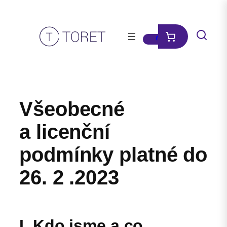
Přeskočit
na
obsah
Všeobecné
a licenční
podmínky platné do
26. 2 .2023
I. Kdo jsme a co