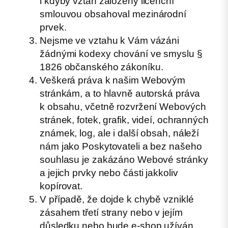
i kdyby vztah založený licenční
smlouvou obsahoval mezinárodní
prvek.
Nejsme ve vztahu k Vám vázáni
žádnými kodexy chování ve smyslu §
1826 občanského zákoníku.
Veškerá práva k našim Webovým
stránkám, a to hlavně autorská práva
k obsahu, včetně rozvržení Webových
stránek, fotek, grafik, videí, ochranných
známek, log, ale i další obsah, náleží
nám jako Poskytovateli a bez našeho
souhlasu je zakázáno Webové stránky
a jejich prvky nebo části jakkoliv
kopírovat.
V případě, že dojde k chybě vzniklé
zásahem třetí strany nebo v jejím
důsledku nebo bude e-shop užíván