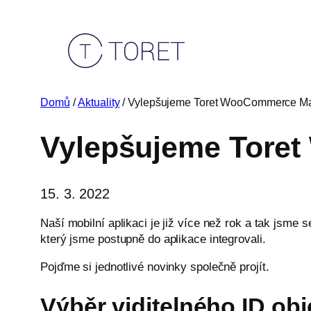
Přeskočit
na
obsah
Domů
/
Aktuality
/ Vylepšujeme Toret WooCommerce M
Vylepšujeme Tore
15. 3. 2022
Naší mobilní aplikaci je již více než rok a tak jsme
který jsme postupně do aplikace integrovali.
Pojďme si jednotlivé novinky společně projít.
Výběr viditelného ID ob