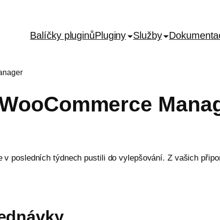
Balíčky pluginů
Pluginy
Služby
Dokumenta
anager
t WooCommerce Mana
 se v posledních týdnech pustili do vylepšování. Z vašich př
jednávky