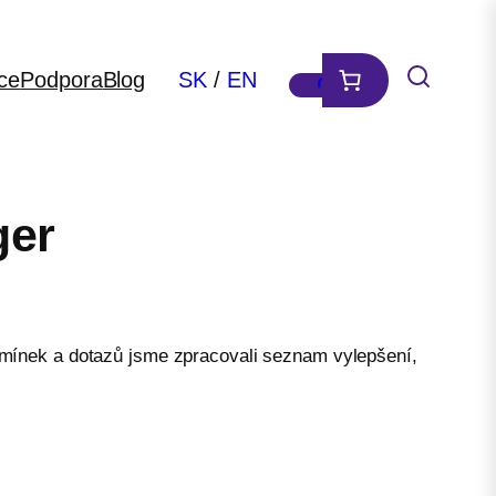
ce
Podpora
Blog
SK
/
EN
ger
ipomínek a dotazů jsme zpracovali seznam vylepšení,