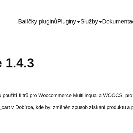
Balíčky pluginů
Pluginy
Služby
Dokumenta
 1.4.3
u použití filtrů pro Woocommerce Multilingual a WOOCS, pro 
cart v Dobírce, kde byl změněn způsob získání produktu a při