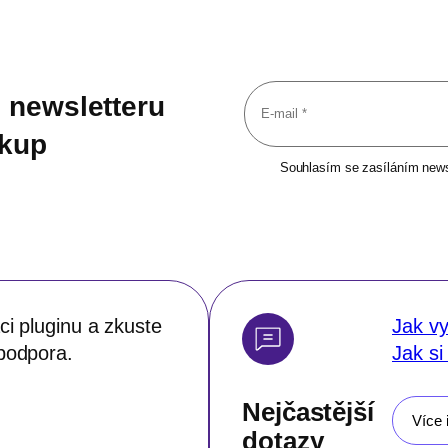
 newsletteru
ákup
Souhlasím se zasíláním newsl
i pluginu a zkuste
Jak vy
podpora.
Jak si
Nejčastější
Více 
dotazy