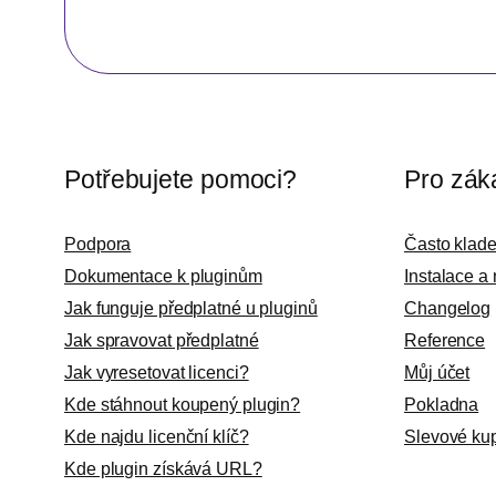
Potřebujete pomoci?
Pro zák
Podpora
Často klad
Dokumentace k pluginům
Instalace a
Jak funguje předplatné u pluginů
Changelog
Jak spravovat předplatné
Reference
Jak vyresetovat licenci?
Můj účet
Kde stáhnout koupený plugin?
Pokladna
Kde najdu licenční klíč?
Slevové ku
Kde plugin získává URL?