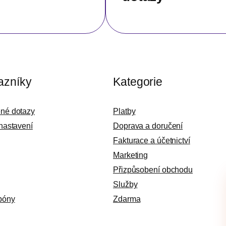
azníky
Kategorie
ené dotazy
Platby
 nastavení
Doprava a doručení
Fakturace a účetnictví
Marketing
Přizpůsobení obchodu
Služby
póny
Zdarma