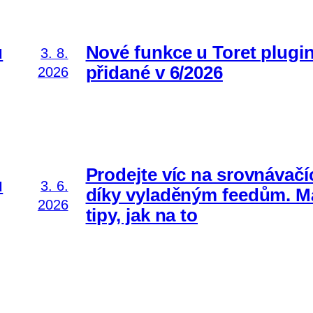
ů
Nové funkce u Toret plugi
3. 8.
přidané v 6/2026
2026
Prodejte víc na srovnávačí
ů
3. 6.
díky vyladěným feedům. 
2026
tipy, jak na to