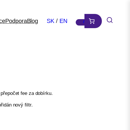
ce
Podpora
Blog
SK
/
EN
přepočet fee za dobírku.
dán nový filtr.