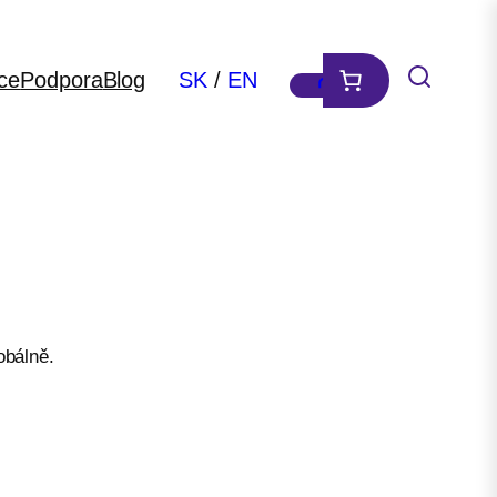
ce
Podpora
Blog
SK
/
EN
obálně.