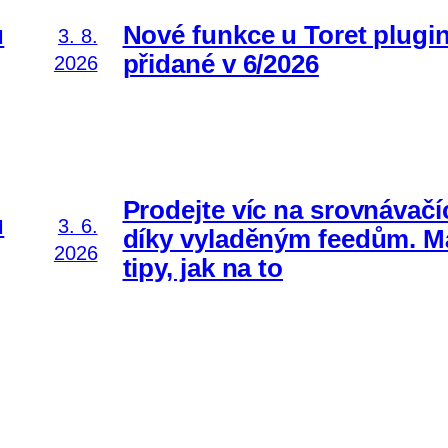
ů
Nové funkce u Toret plugi
3. 8.
přidané v 6/2026
2026
Prodejte víc na srovnávačí
ů
3. 6.
díky vyladěným feedům. 
2026
tipy, jak na to