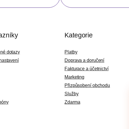
azníky
Kategorie
ené dotazy
Platby
 nastavení
Doprava a doručení
Fakturace a účetnictví
Marketing
Přizpůsobení obchodu
Služby
póny
Zdarma