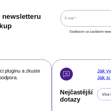
 newsletteru
ákup
Souhlasím se zasíláním newsl
i pluginu a zkuste
Jak vy
podpora.
Jak si
Nejčastější
Více 
dotazy