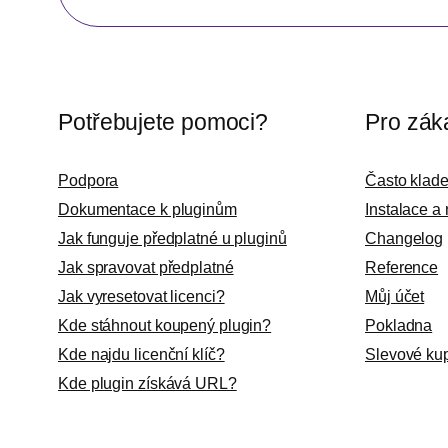
Potřebujete pomoci?
Pro zák
Podpora
Často klad
Dokumentace k pluginům
Instalace a
Jak funguje předplatné u pluginů
Changelog
Jak spravovat předplatné
Reference
Jak vyresetovat licenci?
Můj účet
Kde stáhnout koupený plugin?
Pokladna
Kde najdu licenční klíč?
Slevové ku
Kde plugin získává URL?