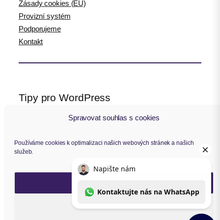
Zásady cookies (EU)
Provizní systém
Podporujeme
Kontakt
Tipy pro WordPress
Spravovat souhlas s cookies
WPlama.cz: WordPress návody
Divi.cz: návody pro Divi šablonu
Používáme cookies k optimalizaci našich webových stránek a našich
služeb.
Sledujte nás
Přijmout
F
Y
I
L
a
o
n
i
Zavřít
c
u
s
n
Copyright © 2014 – 2026 Toret.cz