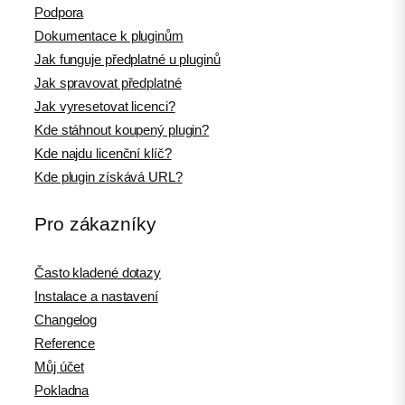
Podpora
Dokumentace k pluginům
Jak funguje předplatné u pluginů
Jak spravovat předplatné
Jak vyresetovat licenci?
Kde stáhnout koupený plugin?
Kde najdu licenční klíč?
Kde plugin získává URL?
Pro zákazníky
Často kladené dotazy
Instalace a nastavení
Changelog
Reference
Můj účet
Pokladna