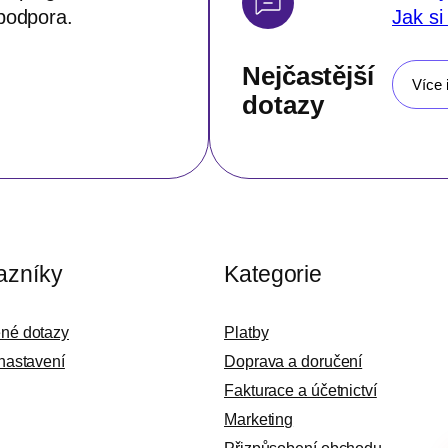
podpora.
Jak si
Nejčastější
Více 
dotazy
azníky
Kategorie
ené dotazy
Platby
 nastavení
Doprava a doručení
Fakturace a účetnictví
Marketing