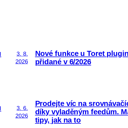
ů
Nové funkce u Toret plugi
3. 8.
přidané v 6/2026
2026
Prodejte víc na srovnávačí
ů
3. 6.
díky vyladěným feedům. 
2026
tipy, jak na to