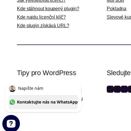
Jak vyresetovat licenci?
Můj účet
Kde stáhnout koupený plugin?
Pokladna
Kde najdu licenční klíč?
Slevové ku
Kde plugin získává URL?
Tipy pro WordPress
Sledujt
WPlama.cz: WordPress návody
F
Y
I
L
Divi.cz: návody pro Divi šablonu
a
o
n
i
c
u
s
n
e
T
t
k
b
u
a
e