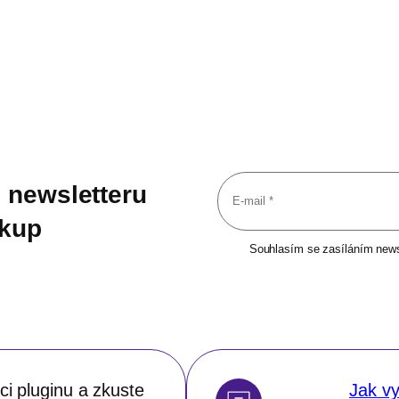
 newsletteru
ákup
Souhlasím se zasíláním newsl
i pluginu a zkuste
Jak vy