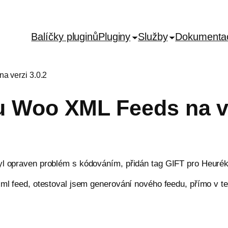
Balíčky pluginů
Pluginy
Služby
Dokumenta
a verzi 3.0.2
u Woo XML Feeds na ve
yl opraven problém s kódováním, přidán tag GIFT pro Heuréku
xml feed, otestoval jsem generování nového feedu, přímo v te