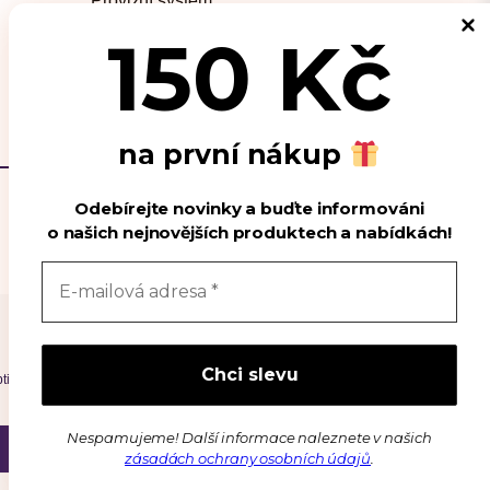
Provizní systém
Podporujeme
150 Kč
Kontakt
na první nákup
Odebírejte novinky a buďte informováni
o našich nejnovějších produktech a nabídkách!
Spravovat souhlas s cookies
timalizaci našich webových stránek a našich služeb.
Nespamujeme! Další informace naleznete v našich
Zavřít
Předvolby
zásadách ochrany osobních údajů
.