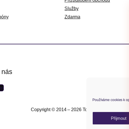
Přizpůsobení obchodu
Služby
póny
Zdarma
e nás
Používáme cookies k op
Copyright © 2014 – 2026 Toret.cz
Přijmout