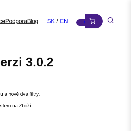
ce
Podpora
Blog
SK
/
EN
rzi 3.0.2
 a nově dva filtry.
steru na Zboží: