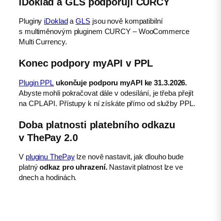
iDoklad a GLS podporují CURCY
Pluginy
iDoklad
a
GLS
jsou nově kompatibilní
s multiměnovým pluginem CURCY – WooCommerce
Multi Currency.
Konec podpory myAPI v PPL
Plugin PPL
ukončuje podporu myAPI ke 31.3.2026.
Abyste mohli pokračovat dále v odesílání, je třeba přejít
na CPL API. Přístupy k ní získáte přímo od služby PPL.
Doba platnosti platebního odkazu
v ThePay 2.0
V
pluginu ThePay
lze nově nastavit, jak dlouho bude
platný
odkaz pro uhrazení.
Nastavit platnost lze ve
dnech a hodinách.