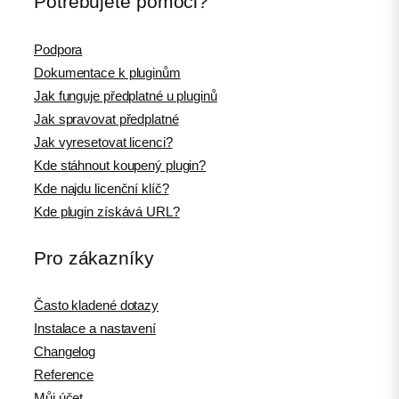
Potřebujete pomoci?
Podpora
Dokumentace k pluginům
Jak funguje předplatné u pluginů
Jak spravovat předplatné
Jak vyresetovat licenci?
Kde stáhnout koupený plugin?
Kde najdu licenční klíč?
Kde plugin získává URL?
Pro zákazníky
Často kladené dotazy
Instalace a nastavení
Changelog
Reference
Můj účet