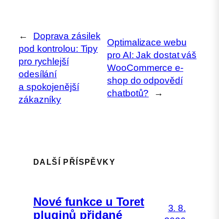
←
Doprava zásilek
Optimalizace webu
pod kontrolou: Tipy
pro AI: Jak dostat váš
pro rychlejší
WooCommerce e-
odesílání
shop do odpovědí
a spokojenější
chatbotů?
→
zákazníky
DALŠÍ PŘÍSPĚVKY
Nové funkce u Toret
3. 8.
pluginů přidané