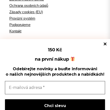
Ochrana osobních údajů
Zásady cookies (EU)
Provizní systém
Podporujeme
Kontakt
150 Kč
Tipy pro WordPress
na první nákup
Odebírejte novinky a buďte informováni
Spravovat souhlas s cookies
WPlama.cz: WordPress návody
o našich nejnovějších produktech a nabídkách!
Divi.cz: návody pro Divi šablonu
Používáme cookies k optimalizaci našich webových stránek a našich
služeb.
Sledujte nás
Přijmout
F
Y
I
L