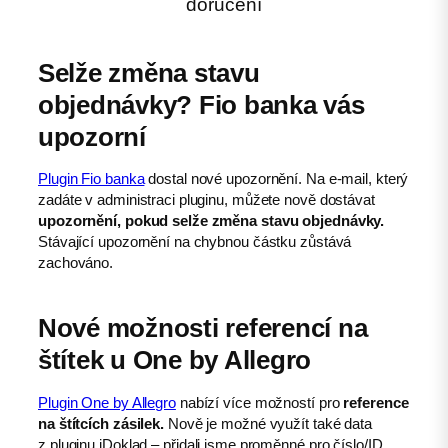
doručení
Selže změna stavu
objednávky? Fio banka vás
upozorní
Plugin Fio banka
dostal nové upozornění. Na e-mail, který
zadáte v administraci pluginu, můžete nově dostávat
upozornění, pokud selže změna stavu objednávky.
Stávající upozornění na chybnou částku zůstává
zachováno.
Nové možnosti referencí na
štítek u One by Allegro
Plugin One by Allegro
nabízí více možností pro
reference
na štítcích zásilek.
Nově je možné využít také data
z pluginu iDoklad – přidali jsme proměnné pro číslo/ID