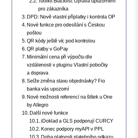
Toolkit Blacklist: Úprava upozornění
pro zákazníka
DPD: Nově vlastní příplatky i kontrola OP
Nové funkce pro odesílání s Českou
poštou
QR kódy ještě víc pod kontrolou
QR platby v GoPay
Minimální cena při výpočtu dle
vzdálenosti v pluginu Vlastní pobočky
a doprava
Selže změna stavu objednávky? Fio
banka vás upozorní
Nové možnosti referencí na štítek u One
by Allegro
Další nové funkce
iDoklad a GLS podporují CURCY
Konec podpory myAPI v PPL
Doba platnosti platebního odkazu