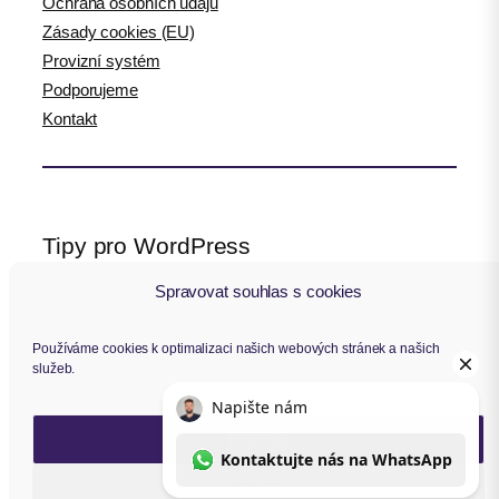
Ochrana osobních údajů
Zásady cookies (EU)
Provizní systém
Podporujeme
Kontakt
Tipy pro WordPress
Spravovat souhlas s cookies
WPlama.cz: WordPress návody
Divi.cz: návody pro Divi šablonu
Používáme cookies k optimalizaci našich webových stránek a našich
služeb.
Sledujte nás
Přijmout
F
Y
I
L
a
o
n
i
Zavřít