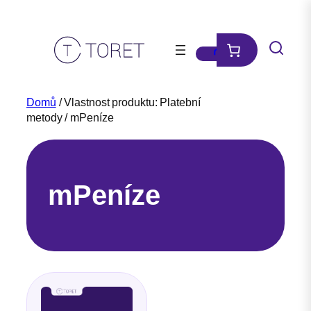
Přeskočit
na
obsah
Domů
/ Vlastnost produktu: Platební
metody / mPeníze
mPeníze