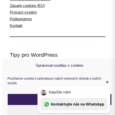
Zásady cookies (EU)
Provizní systém
Podporujeme
Kontakt
Tipy pro WordPress
Spravovat souhlas s cookies
WPlama.cz: WordPress návody
Divi.cz: návody pro Divi šablonu
Používáme cookies k optimalizaci našich webových stránek a našich
služeb.
Sledujte nás
Přijmout
F
Y
I
L
a
o
n
i
Zavřít