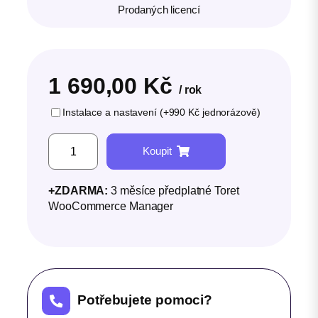
Prodaných licencí
1 690,00
Kč
/ rok
Instalace a nastavení (+990 Kč jednorázově)
C
Koupit
o
m
+ZDARMA:
3 měsíce předplatné Toret
g
WooCommerce Manager
a
t
e
m
n
Potřebujete pomoci?
o