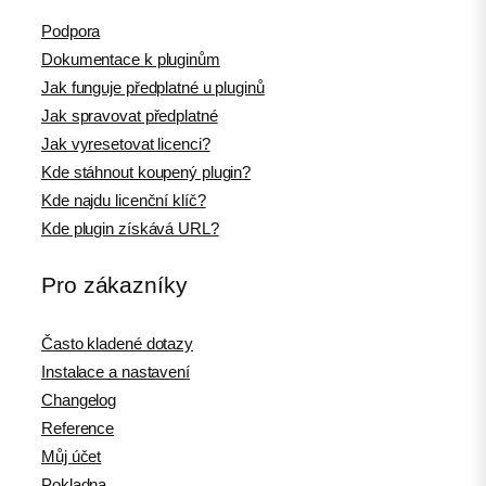
Podpora
Dokumentace k pluginům
Jak funguje předplatné u pluginů
Jak spravovat předplatné
Jak vyresetovat licenci?
Kde stáhnout koupený plugin?
Kde najdu licenční klíč?
Kde plugin získává URL?
Pro zákazníky
Často kladené dotazy
Instalace a nastavení
Changelog
Reference
Můj účet
Pokladna