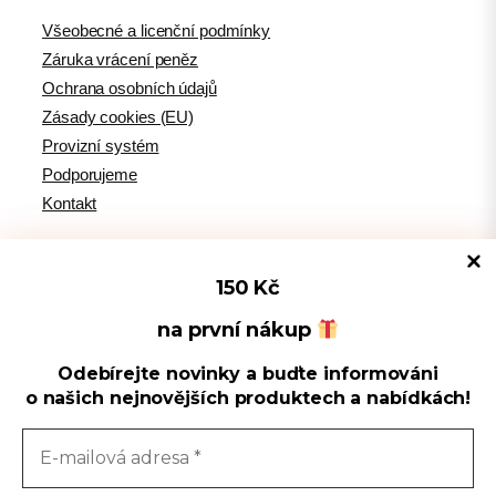
Všeobecné a licenční podmínky
Záruka vrácení peněz
Ochrana osobních údajů
Zásady cookies (EU)
Provizní systém
Podporujeme
Kontakt
150 Kč
Tipy pro WordPress
na první nákup
Odebírejte novinky a buďte informováni
Spravovat souhlas s cookies
WPlama.cz: WordPress návody
o našich nejnovějších produktech a nabídkách!
Divi.cz: návody pro Divi šablonu
Používáme cookies k optimalizaci našich webových stránek a našich
služeb.
Sledujte nás