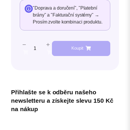
"Doprava a doručení", "Platební
brány" a "Fakturační systémy"
→
Prosím zvolte kombinaci produktu.
−
+
E-
Koupit
shop
PROFI
množství
Přihlašte se k odběru našeho
newsletteru a získejte slevu 150 Kč
na nákup