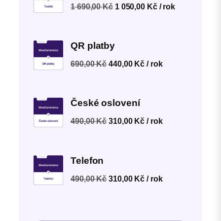
Původní
Aktuální
1 690,00
Kč
1 050,00
Kč
/ rok
cena
cena
byla:
je:
1 690,00 Kč.
1 050,00 Kč.
QR platby
Původní
Aktuální
690,00
Kč
440,00
Kč
/ rok
cena
cena
byla:
je:
690,00 Kč.
440,00 Kč.
České oslovení
Původní
Aktuální
490,00
Kč
310,00
Kč
/ rok
cena
cena
byla:
je:
490,00 Kč.
310,00 Kč.
Telefon
Původní
Aktuální
490,00
Kč
310,00
Kč
/ rok
cena
cena
byla:
je:
490,00 Kč.
310,00 Kč.