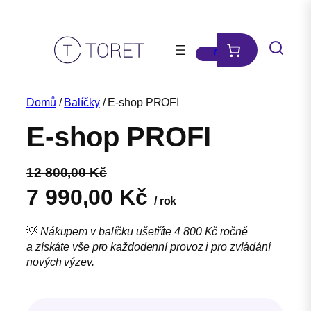
Přeskočit
na
obsah
Domů
/
Balíčky
/ E-shop PROFI
E-shop PROFI
12 800,00
Kč
Původní
Aktuální
7 990,00
Kč
/ rok
cena
cena
💡
Nákupem v balíčku ušetříte 4 800 Kč ročně
a získáte vše pro každodenní provoz i pro zvládání
byla:
je:
nových výzev.
12 800,00 Kč.
7 990,00 Kč.