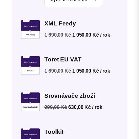
XML Feedy
Původní
Aktuální
1 690,00
Kč
1 050,00
Kč
/ rok
cena
cena
byla:
je:
1 690,00 Kč.
1 050,00 Kč.
Toret EU VAT
Původní
Aktuální
1 690,00
Kč
1 050,00
Kč
/ rok
cena
cena
byla:
je:
1 690,00 Kč.
1 050,00 Kč.
Srovnávače zboží
Původní
Aktuální
990,00
Kč
630,00
Kč
/ rok
cena
cena
byla:
je:
990,00 Kč.
630,00 Kč.
Toolkit