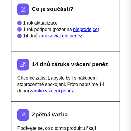
t
Co je součástí?
v
í
1 rok aktualizace
1 rok podpora (pozor na
přeprodejce
)
14 dnů
záruka vrácení peněz
14 dnů záruka vrácení peněz
Chceme zajistit, abyste byli s nákupem
stoprocentně spokojeni. Proto nabízíme 14
denní
záruku vrácení peněz
.
Zpětná vazba
Podívejte se, co o tomto produktu říkají