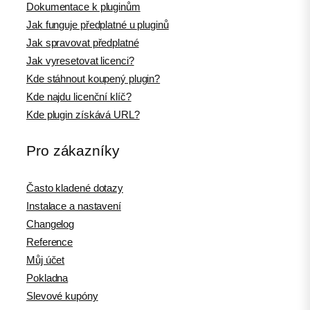
Dokumentace k pluginům
Jak funguje předplatné u pluginů
Jak spravovat předplatné
Jak vyresetovat licenci?
Kde stáhnout koupený plugin?
Kde najdu licenční klíč?
Kde plugin získává URL?
Pro zákazníky
Často kladené dotazy
Instalace a nastavení
Changelog
Reference
Můj účet
Pokladna
Slevové kupóny