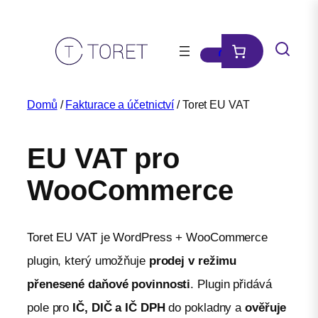
Přeskočit
na
obsah
Domů
/
Fakturace a účetnictví
/ Toret EU VAT
EU VAT pro
WooCommerce
Toret EU VAT je WordPress + WooCommerce
plugin, který umožňuje
prodej v režimu
přenesené daňové povinnosti
. Plugin přidává
pole pro
IČ, DIČ a IČ DPH
do pokladny a
ověřuje