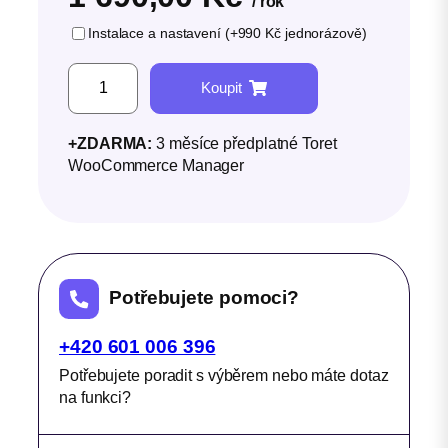
/ rok
Instalace a nastavení (+990 Kč jednorázově)
T
Koupit
o
r
+ZDARMA:
3 měsíce předplatné Toret
e
WooCommerce Manager
t
E
U
V
A
Potřebujete pomoci?
T
m
+420 601 006 396
n
Potřebujete poradit s výběrem nebo máte dotaz
o
na funkci?
ž
s