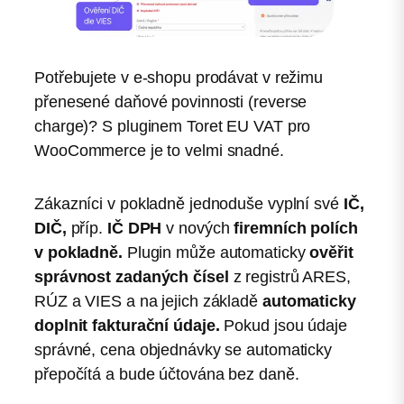
Potřebujete v e-shopu prodávat v režimu
přenesené daňové povinnosti (reverse
charge)? S pluginem Toret EU VAT pro
WooCommerce je to velmi snadné.
Zákazníci v pokladně jednoduše vyplní své
IČ,
DIČ,
příp.
IČ DPH
v nových
firemních polích
v pokladně.
Plugin může automaticky
ověřit
správnost zadaných čísel
z registrů ARES,
RÚZ a VIES a na jejich základě
automaticky
doplnit fakturační údaje.
Pokud jsou údaje
správné, cena objednávky se automaticky
přepočítá a bude účtována bez daně.