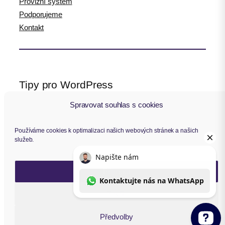
Provizní systém
Podporujeme
Kontakt
Tipy pro WordPress
Spravovat souhlas s cookies
WPlama.cz: WordPress návody
Divi.cz: návody pro Divi šablonu
Používáme cookies k optimalizaci našich webových stránek a našich
služeb.
Sledujte nás
Přijmout
F
Y
I
L
Zavřít
a
o
n
i
c
u
s
n
Copyright © 2014 – 2026 Toret.cz
Předvolby
e
T
t
k