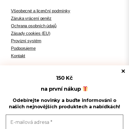
Všeobecné a licenční podmínky
Záruka vrácení peněz
Ochrana osobních údajů
Zásady cookies (EU)
Provizní systém
Podporujeme
Kontakt
150 Kč
Tipy pro WordPress
na první nákup
Odebírejte novinky a buďte informováni o
Spravovat souhlas s cookies
WPlama.cz: WordPress návody
našich nejnovějších produktech a nabídkách!
Divi.cz: návody pro Divi šablonu
Používáme cookies k optimalizaci našich webových stránek a našich
služeb.
Sledujte nás