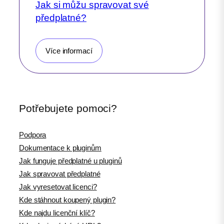
Jak si můžu spravovat své
předplatné?
Více informací
Potřebujete pomoci?
Podpora
Dokumentace k pluginům
Jak funguje předplatné u pluginů
Jak spravovat předplatné
Jak vyresetovat licenci?
Kde stáhnout koupený plugin?
Kde najdu licenční klíč?