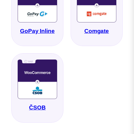
GoPay Inline
Comgate
ČSOB