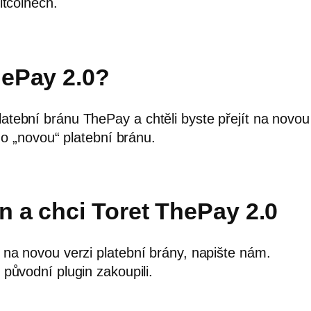
itcoinech.
ePay 2.0?
ební bránu ThePay a chtěli byste přejít na novou 
 o „novou“ platební bránu.
 a chci Toret ThePay 2.0
na novou verzi platební brány, napište nám.
s původní plugin zakoupili.