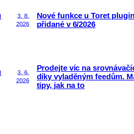
ů
Nové funkce u Toret plugi
3. 8.
přidané v 6/2026
2026
Prodejte víc na srovnávačí
ů
3. 6.
díky vyladěným feedům. 
2026
tipy, jak na to