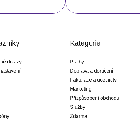
azníky
Kategorie
ené dotazy
Platby
 nastavení
Doprava a doručení
Fakturace a účetnictví
Marketing
Přizpůsobení obchodu
Služby
póny
Zdarma