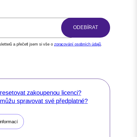
etterů a přečetl jsem si vše o
zpracování osobních údajů
.
resetovat zakoupenou licenci?
 můžu spravovat své předplatné?
informací