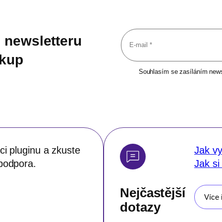
 newsletteru
ákup
Souhlasím se zasíláním newsl
i pluginu a zkuste
Jak vy
podpora.
Jak si
Nejčastější
Více 
dotazy