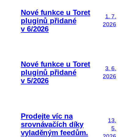
Nové funkce u Toret
1. 7.
pluginů přidané
2026
v 6/2026
Nové funkce u Toret
3. 6.
pluginů přidané
2026
v 5/2026
Prodejte víc na
13.
srovnávačích díky
5.
vyladěným feedům.
2026