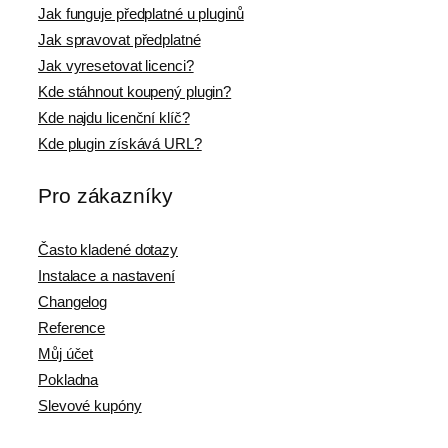
Jak funguje předplatné u pluginů
Jak spravovat předplatné
Jak vyresetovat licenci?
Kde stáhnout koupený plugin?
Kde najdu licenční klíč?
Kde plugin získává URL?
Pro zákazníky
Často kladené dotazy
Instalace a nastavení
Changelog
Reference
Můj účet
Pokladna
Slevové kupóny