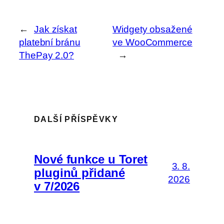
←
Jak získat
Widgety obsažené
platební bránu
ve WooCommerce
ThePay 2.0?
→
DALŠÍ PŘÍSPĚVKY
Nové funkce u Toret
3. 8.
pluginů přidané
2026
v 7/2026