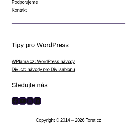
Podporujeme
Kontakt
Tipy pro WordPress
WPlama.cz: WordPress návody
Divi.cz: návody pro Divi šablonu
Sledujte nás
F
Y
I
L
a
o
n
i
c
u
s
n
Copyright © 2014 – 2026 Toret.cz
e
T
t
k
b
u
a
e