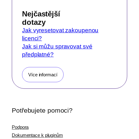
Nejčastější
dotazy
Jak vyresetovat zakoupenou
licenci?
Jak si můžu spravovat své
předplatné?
Více informací
Potřebujete pomoci?
Podpora
Dokumentace k pluginům