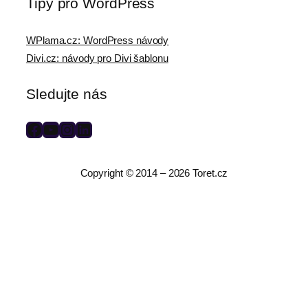
Tipy pro WordPress
WPlama.cz: WordPress návody
Divi.cz: návody pro Divi šablonu
Sledujte nás
F
Y
I
L
a
o
n
i
c
u
s
n
Copyright © 2014 – 2026 Toret.cz
e
T
t
k
b
u
a
e
o
b
g
d
o
e
r
I
k
a
n
m