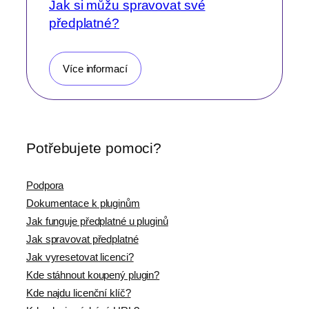
Jak si můžu spravovat své
předplatné?
Více informací
Potřebujete pomoci?
Podpora
Dokumentace k pluginům
Jak funguje předplatné u pluginů
Jak spravovat předplatné
Jak vyresetovat licenci?
Kde stáhnout koupený plugin?
Kde najdu licenční klíč?