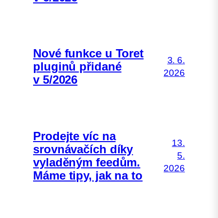
Nové funkce u Toret
3. 6.
pluginů přidané
2026
v 5/2026
Prodejte víc na
13.
srovnávačích díky
5.
vyladěným feedům.
2026
Máme tipy, jak na to