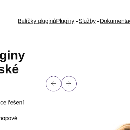
Balíčky pluginů
Pluginy
Služby
Dokumenta
giny
ské
ce řešení
shopové