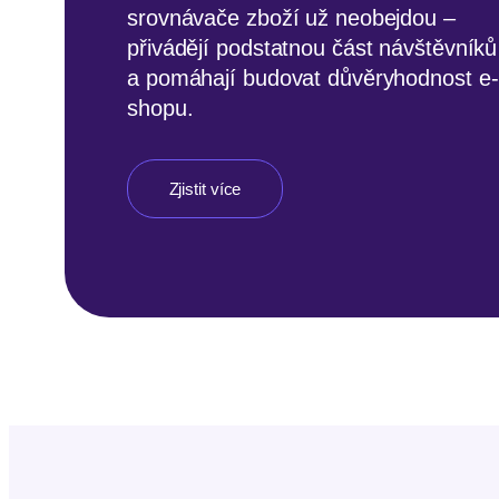
srovnávače zboží už neobejdou –
Díky vhodně zvoleným pluginům jsou
přivádějí podstatnou část návštěvníků
zákazníci spokojení a odesílání zásile
a pomáhají budovat důvěryhodnost e-
je v e-shopu Filipa Kahouna otázkou
shopu.
pár kliknutí.
Zjistit více
Zjistit více