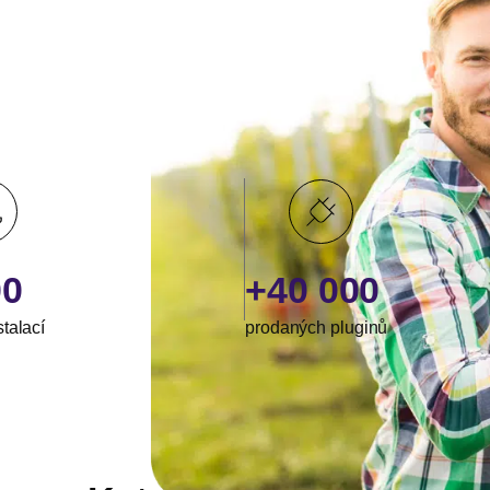
00
+40 000
stalací
prodaných pluginů