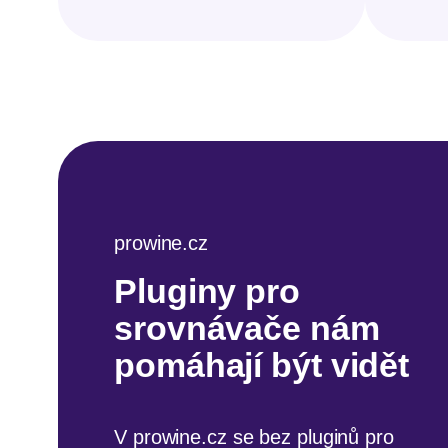
bojopozornost.cz
prowine.cz
Platební brána a
Pluginy pro
doprava Zásilkovno
srovnávače nám
– to moji zákazníci
pomáhají být vidět
oceňují nejvíce
V prowine.cz se bez pluginů pro