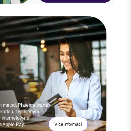
h metod. Platební brána
kartou, zrychleným
internetovými
Více informací
 Apple Pay.