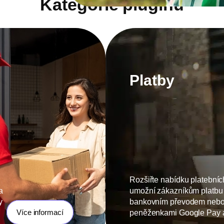
Kategorie pluginů
Platby
Rozšiřte nabídku platebníc
a
umožní zákazníkům platbu 
y
bankovním převodem nebo 
Více informací
peněženkami Google Pay a