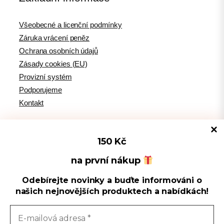
Všeobecné a licenční podmínky
Záruka vrácení peněz
Ochrana osobních údajů
Zásady cookies (EU)
Provizní systém
Podporujeme
Kontakt
150 Kč
Tipy pro WordPress
na první nákup
Odebírejte novinky a buďte informováni o
Spravovat souhlas s cookies
WPlama.cz: WordPress návody
našich nejnovějších produktech a nabídkách!
Divi.cz: návody pro Divi šablonu
Používáme cookies k optimalizaci našich webových stránek a našich
služeb.