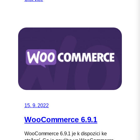
15. 9. 2022
WooCommerce 6.9.1
WooCommerce 6.9.1 je k dispozici ke