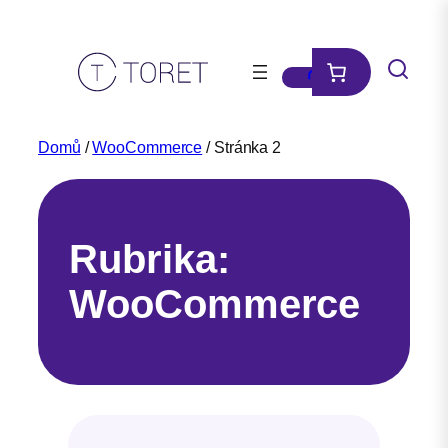
Přeskočit
na
obsah
Domů
/
WooCommerce
/ Stránka 2
Rubrika:
WooCommerce