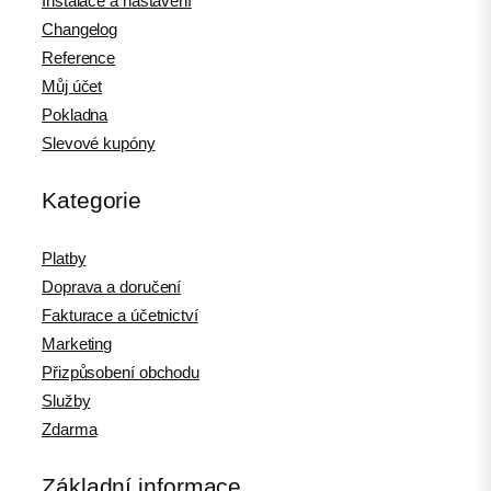
Instalace a nastavení
Changelog
Reference
Můj účet
Pokladna
Slevové kupóny
Kategorie
Platby
Doprava a doručení
Fakturace a účetnictví
Marketing
Přizpůsobení obchodu
Služby
Zdarma
Základní informace