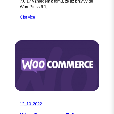
7.0.1? Vzhledem k tomu, že již brzy vyjde
WordPress 6.1,…
Číst více
12. 10. 2022