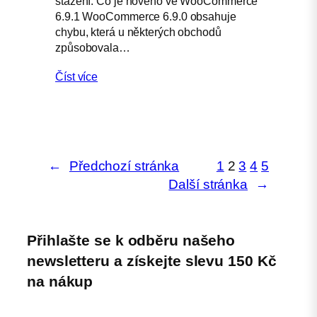
stažení. Co je nového ve WooCommerce
6.9.1 WooCommerce 6.9.0 obsahuje
chybu, která u některých obchodů
způsobovala…
Číst více
←
Předchozí stránka
1
2
3
4
5
Další stránka
→
Přihlašte se k odběru našeho
newsletteru a získejte slevu 150 Kč
na nákup