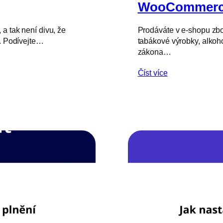
WooCommerc
a tak není divu, že
Prodáváte v e-shopu zbož
í. Podívejte…
tabákové výrobky, alkoho
zákona…
Číst více