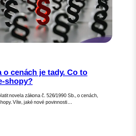
 o cenách je tady. Co to
e-shopy?
latit novela zákona č. 526/1990 Sb., o cenách,
shopy. Víte, jaké nové povinnosti…