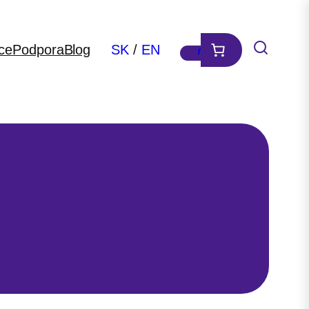
ce
Podpora
Blog
SK
/
EN