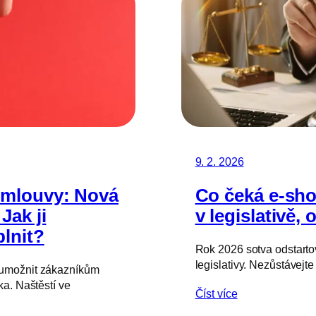
9. 2. 2026
smlouvy: Nová
Co čeká e-sho
Jak ji
v legislativě,
plnit?
Rok 2026 sotva odstarto
legislativy. Nezůstávejt
 umožnit zákazníkům
a. Naštěstí ve
Číst více