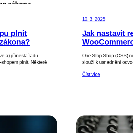
10. 3. 2025
u plnit
Jak nastavit 
 zákona?
WooCommerc
vela) přinesla řadu
One Stop Shop (OSS) neb
e-shopem plnit. Některé
slouží k usnadnění odvo
Číst více