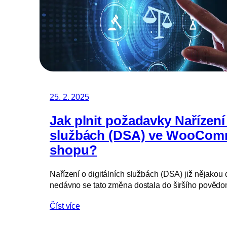
25. 2. 2025
Jak plnit požadavky Nařízení 
službách (DSA) ve WooCom
shopu?
Nařízení o digitálních službách (DSA) již nějakou 
nedávno se tato změna dostala do širšího pověd
Číst více