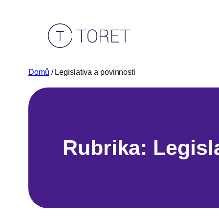
Přeskočit
na
obsah
Domů
/ Legislativa a povinnosti
Rubrika:
Legisl