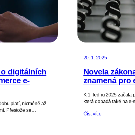
20. 1. 2025
o digitálních
Novela zákona
merce e-
znamená pro 
K 1. lednu 2025 začala p
která dopadá také na e-
dobu platí, nicméně až
omí. Přestože se…
Číst více