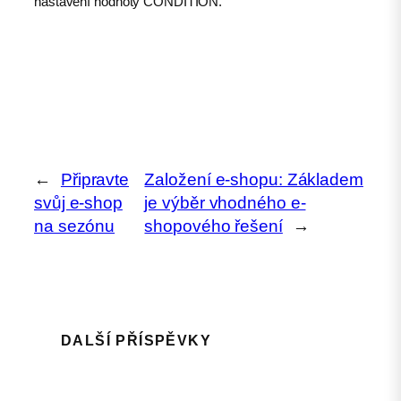
nastavení hodnoty CONDITION.
←
Připravte
Založení e-shopu: Základem
svůj e-shop
je výběr vhodného e-
na sezónu
shopového řešení
→
DALŠÍ PŘÍSPĚVKY