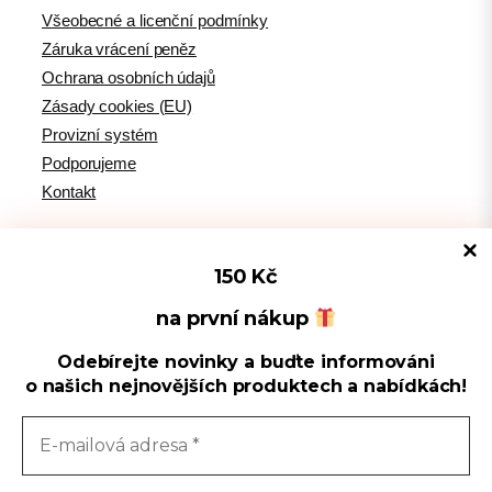
Všeobecné a licenční podmínky
Záruka vrácení peněz
Ochrana osobních údajů
Zásady cookies (EU)
Provizní systém
Podporujeme
Kontakt
150 Kč
Tipy pro WordPress
na první nákup
Odebírejte novinky a buďte informováni
Spravovat souhlas s cookies
WPlama.cz: WordPress návody
o našich nejnovějších produktech a nabídkách!
Divi.cz: návody pro Divi šablonu
Používáme cookies k optimalizaci našich webových stránek a našich
služeb.
Sledujte nás