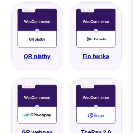
QR platby
Fio banka
GP webpay
ThePay 2.0