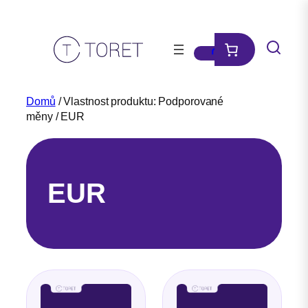
Přeskočit
na
obsah
Domů
/ Vlastnost produktu: Podporované
měny / EUR
EUR