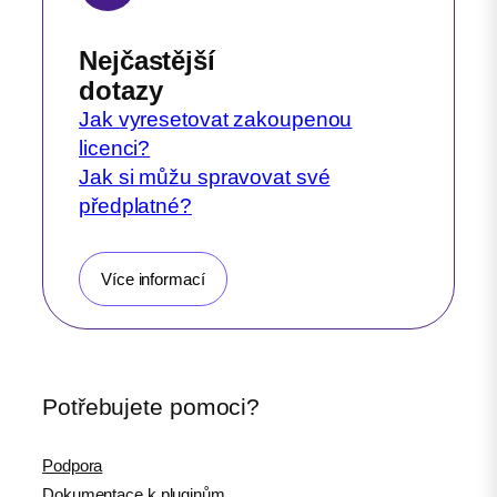
Nejčastější
dotazy
Jak vyresetovat zakoupenou
licenci?
Jak si můžu spravovat své
předplatné?
Více informací
Potřebujete pomoci?
Podpora
Dokumentace k pluginům