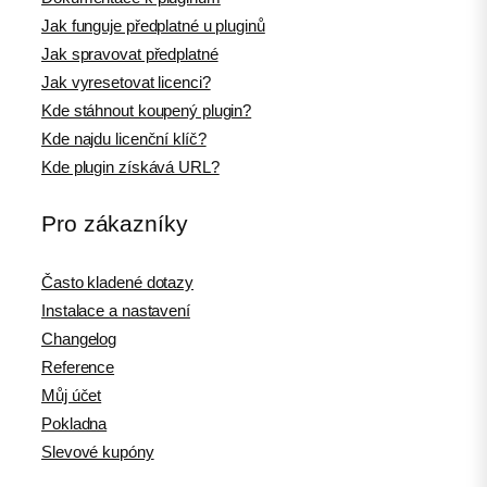
Jak funguje předplatné u pluginů
Jak spravovat předplatné
Jak vyresetovat licenci?
Kde stáhnout koupený plugin?
Kde najdu licenční klíč?
Kde plugin získává URL?
Pro zákazníky
Často kladené dotazy
Instalace a nastavení
Changelog
Reference
Můj účet
Pokladna
Slevové kupóny