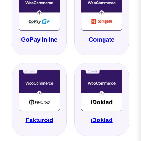
GoPay Inline
Comgate
Fakturoid
iDoklad