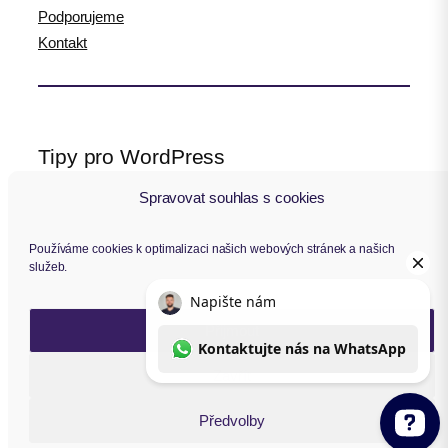
Podporujeme
Kontakt
Tipy pro WordPress
Spravovat souhlas s cookies
WPlama.cz: WordPress návody
Divi.cz: návody pro Divi šablonu
Používáme cookies k optimalizaci našich webových stránek a našich
služeb.
Sledujte nás
Přijmout
F
Y
I
L
a
o
n
i
Zavřít
c
u
s
n
Copyright © 2014 – 2026 Toret.cz
Předvolby
e
T
t
k
b
u
a
e