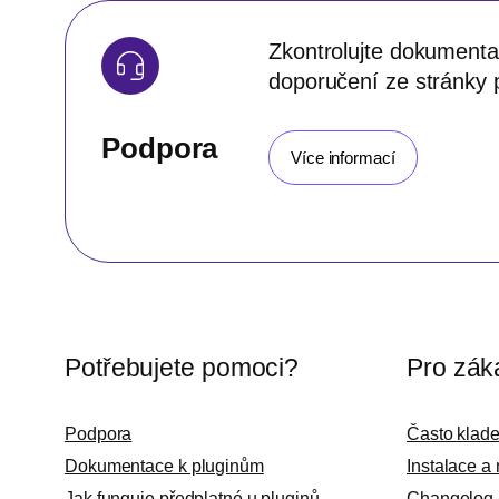
Zkontrolujte dokumentac
doporučení ze stránky 
Podpora
Více informací
Potřebujete pomoci?
Pro zák
Podpora
Často klad
Dokumentace k pluginům
Instalace a
Jak funguje předplatné u pluginů
Changelog