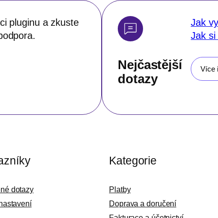
i pluginu a zkuste
Jak vy
podpora.
Jak si
Nejčastější
Více 
dotazy
azníky
Kategorie
ené dotazy
Platby
 nastavení
Doprava a doručení
Fakturace a účetnictví