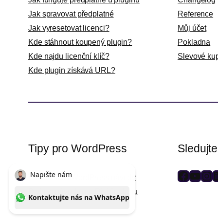
Jak spravovat předplatné
Reference
Jak vyresetovat licenci?
Můj účet
Kde stáhnout koupený plugin?
Pokladna
Kde najdu licenční klíč?
Slevové ku
Kde plugin získává URL?
Tipy pro WordPress
Sledujt
WPlama.cz: WordPress návody
F
Y
I
L
Divi.cz: návody pro Divi šablonu
a
o
n
i
c
u
s
n