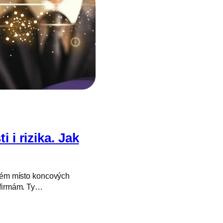
i i rizika. Jak
erém místo koncových
 firmám. Ty…