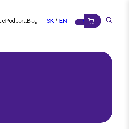
ce
Podpora
Blog
SK
/
EN