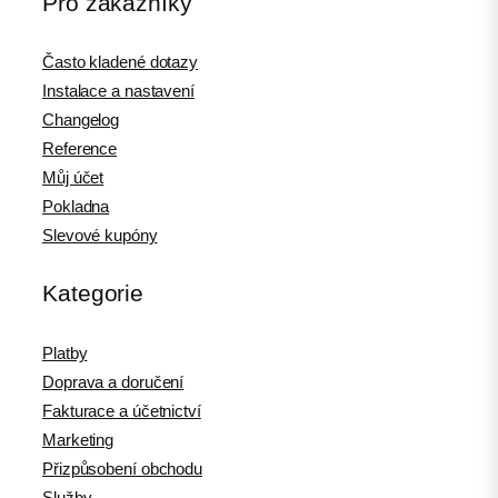
Pro zákazníky
Často kladené dotazy
Instalace a nastavení
Changelog
Reference
Můj účet
Pokladna
Slevové kupóny
Kategorie
Platby
Doprava a doručení
Fakturace a účetnictví
Marketing
Přizpůsobení obchodu
Služby