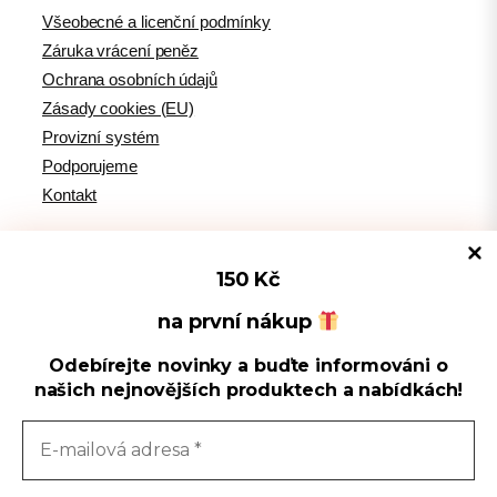
Všeobecné a licenční podmínky
Záruka vrácení peněz
Ochrana osobních údajů
Zásady cookies (EU)
Provizní systém
Podporujeme
Kontakt
150 Kč
Tipy pro WordPress
na první nákup
Odebírejte novinky a buďte informováni o
Spravovat souhlas s cookies
WPlama.cz: WordPress návody
našich nejnovějších produktech a nabídkách!
Divi.cz: návody pro Divi šablonu
Používáme cookies k optimalizaci našich webových stránek a našich
služeb.
Sledujte nás