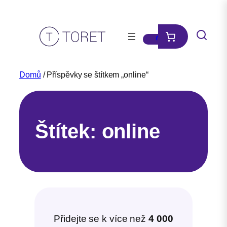
Přeskočit
na
obsah
Domů
/ Příspěvky se štítkem „online“
Štítek:
online
Přidejte se k více než
4 000