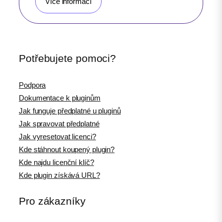
Více informací
Potřebujete pomoci?
Podpora
Dokumentace k pluginům
Jak funguje předplatné u pluginů
Jak spravovat předplatné
Jak vyresetovat licenci?
Kde stáhnout koupený plugin?
Kde najdu licenční klíč?
Kde plugin získává URL?
Pro zákazníky