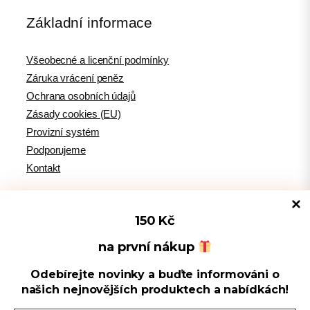
Základní informace
Všeobecné a licenční podmínky
Záruka vrácení peněz
Ochrana osobních údajů
Zásady cookies (EU)
Provizní systém
Podporujeme
Kontakt
150 Kč
Tipy pro WordPress
na první nákup
Odebírejte novinky a buďte informováni o
Spravovat souhlas s cookies
WPlama.cz: WordPress návody
našich nejnovějších produktech a nabídkách!
Divi.cz: návody pro Divi šablonu