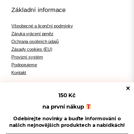
Základní informace
Všeobecné a licenční podmínky
Záruka vrácení peněz
Ochrana osobních údajů
Zásady cookies (EU)
Provizní systém
Podporujeme
Kontakt
150 Kč
Tipy pro WordPress
na první nákup
Odebírejte novinky a buďte informováni o
Spravovat souhlas s cookies
WPlama.cz: WordPress návody
našich nejnovějších produktech a nabídkách!
Divi.cz: návody pro Divi šablonu