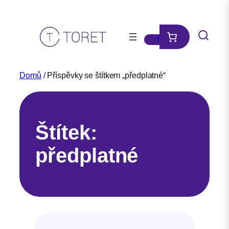
Přeskočit
na
obsah
Domů
/ Příspěvky se štítkem „předplatné“
Štítek:
předplatné