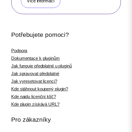
Více informací
Potřebujete pomoci?
Podpora
Dokumentace k pluginům
Jak funguje předplatné u pluginů
Jak spravovat předplatné
Jak vyresetovat licenci?
Kde stáhnout koupený plugin?
Kde najdu licenční klíč?
Kde plugin získává URL?
Pro zákazníky