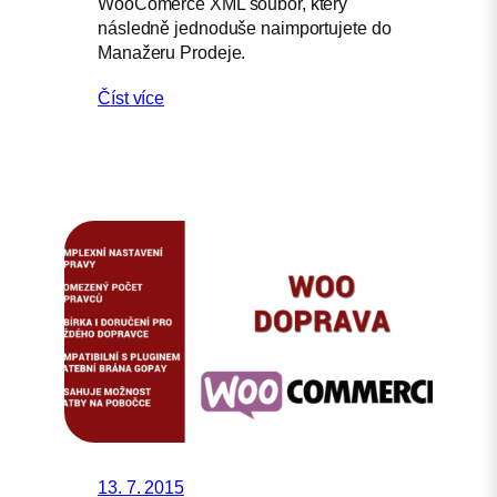
WooComerce XML soubor, který
následně jednoduše naimportujete do
Manažeru Prodeje.
Číst více
13. 7. 2015