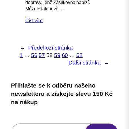
dopravy, jenž Zásilkovna nabízí.
Můžete tak nově…
Číst více
←
Předchozí stránka
1
…
56
57
58
59
60
…
62
Další stránka
→
Přihlašte se k odběru našeho
newsletteru a získejte slevu 150 Kč
na nákup