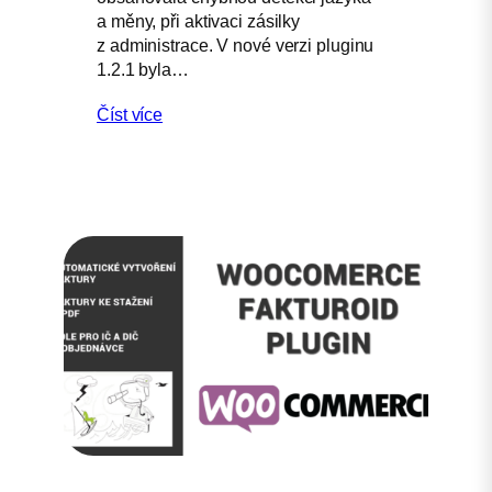
a měny, při aktivaci zásilky
z administrace. V nové verzi pluginu
1.2.1 byla…
Číst více