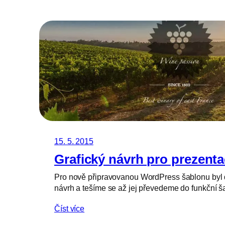
15. 5. 2015
Grafický návrh pro prezentac
Pro nově připravovanou WordPress šablonu byl 
návrh a tešíme se až jej převedeme do funkční š
Číst více