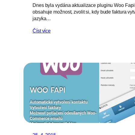
Dnes byla vydána aktualizace pluginu Woo Fapi 
obsahuje možnost, zvolit si, kdy bude faktura v
jazyka…
Číst více