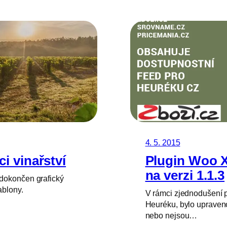
4. 5. 2015
i vinařství
Plugin Woo X
na verzi 1.1.3
dokončen grafický
ablony.
V rámci zjednodušení 
Heuréku, bylo upraveno
nebo nejsou…