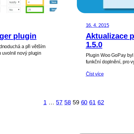
16. 4. 2015
er plugin
Aktualizace 
1.5.0
noduchá a při větším
 uvolnil nový plugin
Plugin Woo GoPay byl a
funkční doplnění, pro
Číst více
1
…
57
58
59
60
61
62