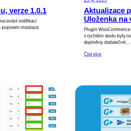
25. 4. 2015
u, verze 1.0.1
Aktualizace
Uloženka na v
racování notifikací
s popisem instalace
Plugin WooCommerce Ulo
v rychlém sledu byly 
doplněny dodatečné…
Číst více