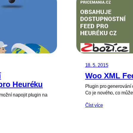
18. 5. 2015
í
Woo XML Fee
 pro Heuréku
Plugin pro generování 
Co je nového, co může
umožní napojit plugin na
Číst více