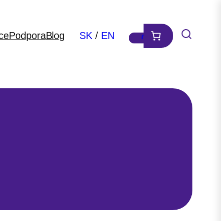
ce
Podpora
Blog
SK
/
EN