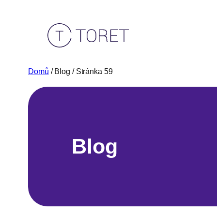
Přeskočit
na
obsah
Domů
/ Blog / Stránka 59
Blog